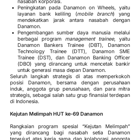
nasabah korporasi.
Peningkatan pada Danamon on Wheels, yaitu
layanan bank keliling (
mobile branch
) yang
mendekatkan jarak antara nasabah dengan
Danamon.
Pengembangan sumber daya manusia melalui
berbagai program
management trainee
, yaitu
Danamon Bankers Trainee (DBT), Danamon
Technology Trainee (DTT), Danamon SME
Trainee (DST), dan Danamon Banking Officer
(DBO) yang dirancang untuk mencetak bankir
untuk generasi masa depan Danamon.
Seluruh langkah strategis di atas memperkokoh
posisi Danamon, bersama dengan perusahaan
induk, anggota grup perusahaan, dan para mitra
strategis, sebagai salah satu grup finansial terdepan
di Indonesia.
Kejutan Melimpah HUT ke-69 Danamon
Rangkaian program spesial “Kejutan Melimpah”
yang dirancang bagi nasabah setia Danamon
terwujud atas kerja sama dan kolaborasi anggota