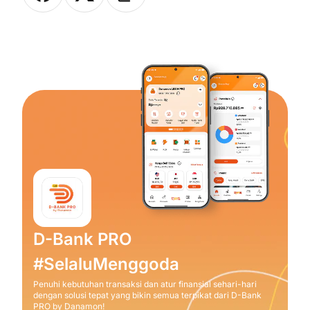
D-Bank PRO
#SelaluMenggoda
Penuhi kebutuhan transaksi dan atur finansial sehari-hari
dengan solusi tepat yang bikin semua terpikat dari D-Bank
PRO by Danamon!