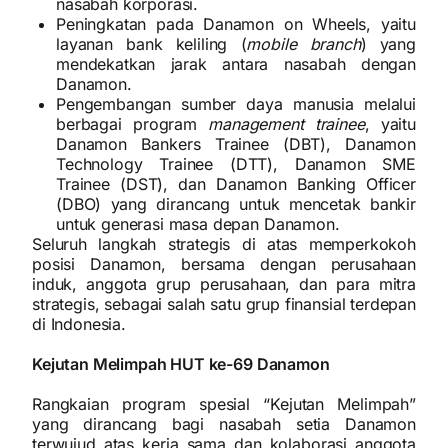
nasabah korporasi.
Peningkatan pada Danamon on Wheels, yaitu
layanan bank keliling (
mobile branch
) yang
mendekatkan jarak antara nasabah dengan
Danamon.
Pengembangan sumber daya manusia melalui
berbagai program
management trainee
, yaitu
Danamon Bankers Trainee (DBT), Danamon
Technology Trainee (DTT), Danamon SME
Trainee (DST), dan Danamon Banking Officer
(DBO) yang dirancang untuk mencetak bankir
untuk generasi masa depan Danamon.
Seluruh langkah strategis di atas memperkokoh
posisi Danamon, bersama dengan perusahaan
induk, anggota grup perusahaan, dan para mitra
strategis, sebagai salah satu grup finansial terdepan
di Indonesia.
Kejutan Melimpah HUT ke-69 Danamon
Rangkaian program spesial “Kejutan Melimpah”
yang dirancang bagi nasabah setia Danamon
terwujud atas kerja sama dan kolaborasi anggota