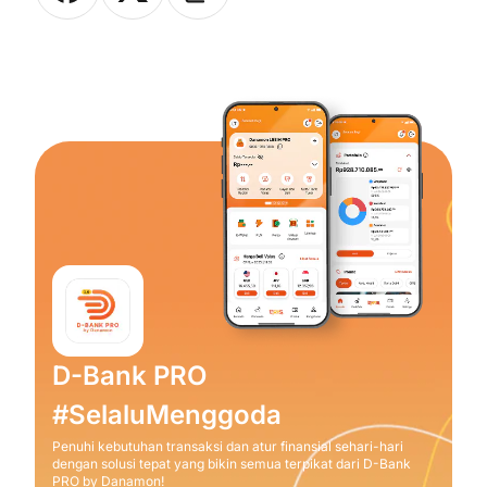
D-Bank PRO
#SelaluMenggoda
Penuhi kebutuhan transaksi dan atur finansial sehari-hari
dengan solusi tepat yang bikin semua terpikat dari D-Bank
PRO by Danamon!