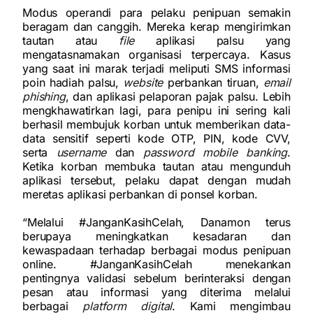
Modus operandi para pelaku penipuan semakin
beragam dan canggih. Mereka kerap mengirimkan
tautan atau
file
aplikasi palsu yang
mengatasnamakan organisasi terpercaya. Kasus
yang saat ini marak terjadi meliputi SMS informasi
poin hadiah palsu,
website
perbankan tiruan,
email
phishing
, dan aplikasi pelaporan pajak palsu. Lebih
mengkhawatirkan lagi, para penipu ini sering kali
berhasil membujuk korban untuk memberikan data-
data sensitif seperti kode OTP, PIN, kode CVV,
serta
username
dan
password mobile banking
.
Ketika korban membuka tautan atau mengunduh
aplikasi tersebut, pelaku dapat dengan mudah
meretas aplikasi perbankan di ponsel korban.
“Melalui #JanganKasihCelah, Danamon terus
berupaya meningkatkan kesadaran dan
kewaspadaan terhadap berbagai modus penipuan
online. #JanganKasihCelah menekankan
pentingnya validasi sebelum berinteraksi dengan
pesan atau informasi yang diterima melalui
berbagai
platform digital
. Kami mengimbau