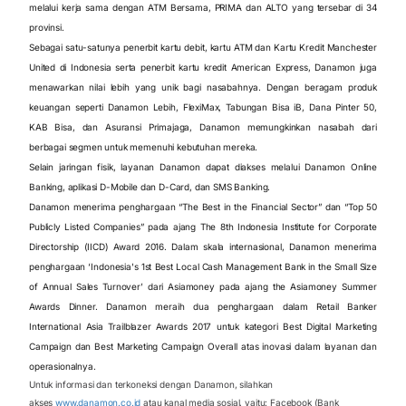
melalui kerja sama dengan ATM Bersama, PRIMA dan ALTO yang tersebar di 34
provinsi.
Sebagai satu-satunya penerbit kartu debit, kartu ATM dan Kartu Kredit Manchester
United di Indonesia serta penerbit kartu kredit American Express, Danamon juga
menawarkan nilai lebih yang unik bagi nasabahnya. Dengan beragam produk
keuangan seperti Danamon Lebih, FlexiMax, Tabungan Bisa iB, Dana Pinter 50,
KAB Bisa, dan Asuransi Primajaga, Danamon memungkinkan nasabah dari
berbagai segmen untuk memenuhi kebutuhan mereka.
Selain jaringan fisik, layanan Danamon dapat diakses melalui Danamon Online
Banking, aplikasi D-Mobile dan D-Card, dan SMS Banking.
Danamon menerima penghargaan “The Best in the Financial Sector” dan “Top 50
Publicly Listed Companies” pada ajang The 8th Indonesia Institute for Corporate
Directorship (IICD) Award 2016. Dalam skala internasional, Danamon menerima
penghargaan ‘Indonesia's 1st Best Local Cash Management Bank in the Small Size
of Annual Sales Turnover’ dari Asiamoney pada ajang the Asiamoney Summer
Awards Dinner. Danamon meraih dua penghargaan dalam Retail Banker
International Asia Trailblazer Awards 2017 untuk kategori Best Digital Marketing
Campaign dan Best Marketing Campaign Overall atas inovasi dalam layanan dan
operasionalnya.
Untuk informasi dan terkoneksi dengan Danamon, silahkan
akses
www.danamon.co.id
atau kanal media sosial, yaitu: Facebook (Bank