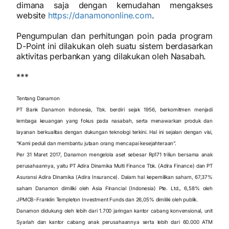
dimana saja dengan kemudahan mengakses
website
https://danamononline.com
.
Pengumpulan dan perhitungan poin pada program
D-Point ini dilakukan oleh suatu sistem berdasarkan
aktivitas perbankan yang dilakukan oleh Nasabah.
***
Tentang Danamon
PT Bank Danamon Indonesia, Tbk. berdiri sejak 1956, berkomitmen menjadi
lembaga keuangan yang fokus pada nasabah, serta menawarkan produk dan
layanan berkualitas dengan dukungan teknologi terkini. Hal ini sejalan dengan visi,
“Kami peduli dan membantu jutaan orang mencapai kesejahteraan”.
Per 31 Maret 2017, Danamon mengelola aset sebesar Rp171 triliun bersama anak
perusahaannya, yaitu PT Adira Dinamika Multi Finance Tbk. (Adira Finance) dan PT
Asuransi Adira Dinamika (Adira Insurance). Dalam hal kepemilikan saham, 67,37%
saham Danamon dimiliki oleh Asia Financial (Indonesia) Pte. Ltd., 6,58% oleh
JPMCB-Franklin Templeton Investment Funds dan 26,05% dimiliki oleh publik.
Danamon didukung oleh lebih dari 1.700 jaringan kantor cabang konvensional, unit
Syariah dan kantor cabang anak perusahaannya serta lebih dari 60.000 ATM