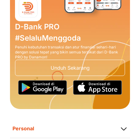
D-Bank PRO
#SelaluMenggoda
Penuhi kebutuhan transaksi dan atur finansial sehari-hari
dengan solusi tepat yang bikin semua terpikat dari D-Bank
PRO by Danamon!
Unduh Sekarang
Personal
Simpanan