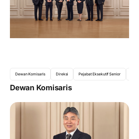
Dewan Komisaris
Direksi
Pejabat Eksekutif Senior
Dew
Dewan Komisaris