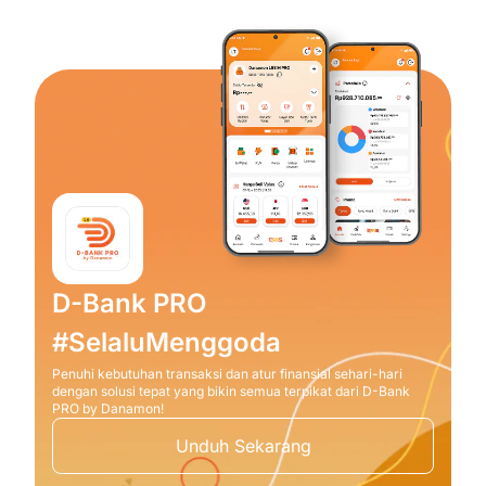
D-Bank PRO
#SelaluMenggoda
Penuhi kebutuhan transaksi dan atur finansial sehari-hari
dengan solusi tepat yang bikin semua terpikat dari D-Bank
PRO by Danamon!
Unduh Sekarang