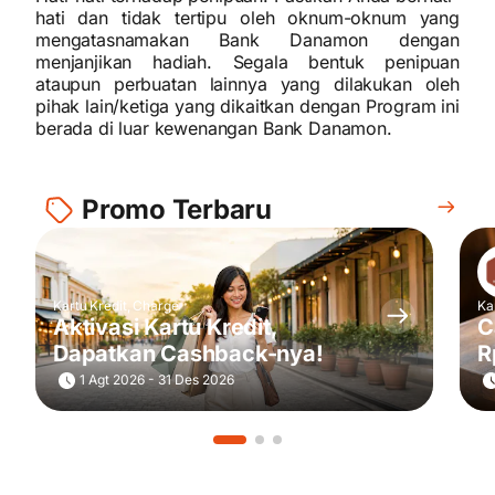
hati dan tidak tertipu oleh oknum-oknum yang
mengatasnamakan Bank Danamon dengan
menjanjikan hadiah. Segala bentuk penipuan
ataupun perbuatan lainnya yang dilakukan oleh
pihak lain/ketiga yang dikaitkan dengan Program ini
berada di luar kewenangan Bank Danamon.
Promo Terbaru
Kartu Kredit, Charge
Ka
Aktivasi Kartu Kredit,
C
Dapatkan Cashback-nya!
R
T
1 Agt 2026 - 31 Des 2026