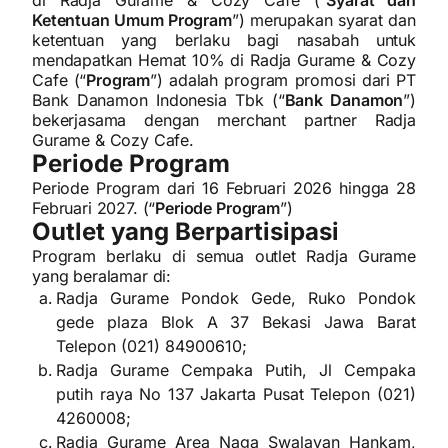
di Radja Gurame & Cozy Cafe (“
Syarat dan
Ketentuan Umum Program
”) merupakan syarat dan
ketentuan yang berlaku bagi nasabah untuk
mendapatkan Hemat 10% di Radja Gurame & Cozy
Cafe (“
Program
”) adalah program promosi dari PT
Bank Danamon Indonesia Tbk (“
Bank Danamon
”)
bekerjasama dengan merchant partner Radja
Gurame & Cozy Cafe.
Periode Program
Periode Program dari 16 Februari 2026 hingga 28
Februari 2027. (“
Periode Program
”)
Outlet yang Berpartisipasi
Program berlaku di semua outlet Radja Gurame
yang beralamar di:
Radja Gurame Pondok Gede, Ruko Pondok
gede plaza Blok A 37 Bekasi Jawa Barat
Telepon (021) 84900610;
Radja Gurame Cempaka Putih, Jl Cempaka
putih raya No 137 Jakarta Pusat Telepon (021)
4260008;
Radja Gurame Area Naga Swalayan Hankam,