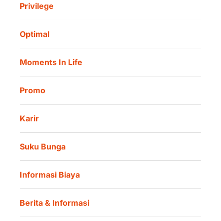
Privilege
Informasi Investor
Danamon Cash Connect User Guidelines
Amalan Rutin
Tata Kelola
Danamon Digital Onboarding
Optimal
Lokasi Kami
Danamon Trade Connect
Moments In Life
Danamon QR Merchant
Promo
Karir
Suku Bunga
Informasi Biaya
Berita & Informasi