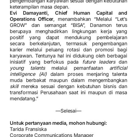
pengembangan karyawan sesuai dengan kebutuhan
keterampilan masa depan.
Evi Damayanti, Chief Human Capital and
Operations Officer
, menambahkan “Melalui “Let’s
GROW” dan semangat “BISA”, Danamon terus
berupaya menghadirkan lingkungan kerja yang
positif yang dapat mendukung pembelajaran
secara berkelanjutan, termasuk pengembangan
karier melalui peluang rotasi dan promosi bagi
karyawan. Tentunya hal ini didukung oleh berbagai
inisiatif yang berfokus pada
future leaders
dan
young talents
melalui pemanfaatan
artificial
intelligence (AI)
dalam proses menjaring talenta
muda berbakat maupun dalam mengembangkan
skill
mereka sesuai dengan kebutuhan bisnis dan
transformasi Perusahaan saat ini maupun di masa
mendatang.”
—Selesai—
Untuk pertanyaan media, mohon hubungi:
Tarida Fransiska
Corporate Communications Manager