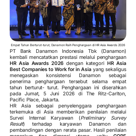
Empat Tahun Berturut-turut, Danamon Raih Penghargaan di HR Asia Awards 2026
PT Bank Danamon Indonesia Tbk (Danamon)
kembali mencatatkan prestasi melalui penghargaan
HR Asia Awards 2026
dengan kategori
HR Asia
Best Companies to Work for in Asia
yang sekaligus
menegaskan konsistensi Danamon sebagai
penerima penghargaan tersebut selama empat
tahun berturut- turut. Penghargaan ini diserahkan
pada Jumat, 5 Juni 2026 di The Ritz-Carlton,
Pacific Place, Jakarta.
HR Asia sebagai penyelenggara penghargaan
terkemuka di Asia memberikan penilaian melalui
Survei Internal Karyawan (
Preliminary Survey
Result
) terhadap karyawan Danamon dan
pembandingan dengan rerata pasar. Hasil penilaian
mencakup tiga dimensi utama, yaitu
CORE