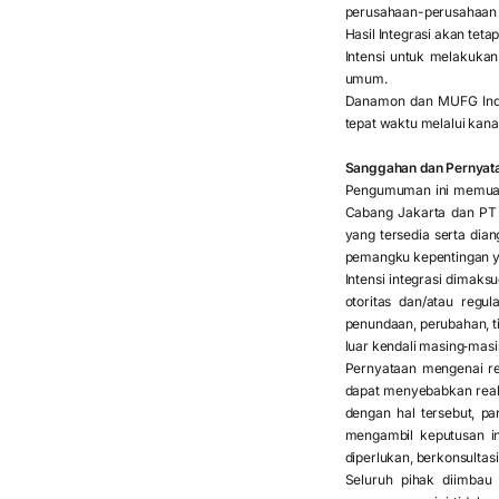
perusahaan-perusahaan In
Hasil Integrasi akan teta
Intensi untuk melakukan
umum.
Danamon dan MUFG Indon
tepat waktu melalui kan
Sanggahan dan Pernyata
Pengumuman ini memuat 
Cabang Jakarta dan PT 
yang tersedia serta dia
pemangku kepentingan y
Intensi integrasi dimak
otoritas dan/atau regu
penundaan, perubahan, ti
luar kendali masing‑masin
Pernyataan mengenai ren
dapat menyebabkan reali
dengan hal tersebut, p
mengambil keputusan inv
diperlukan, berkonsultasi
Seluruh pihak diimba