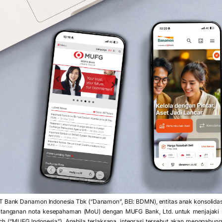
T Bank Danamon Indonesia Tbk (“Danamon”, BEI: BDMN), entitas anak konsolidasia
nganan nota kesepahaman (MoU) dengan MUFG Bank, Ltd. untuk menjajaki 
ch (“MUFG Indonesia”). Apabila terlaksana, integrasi tersebut akan menggabung