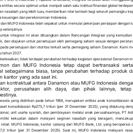
 entitas secara optimal untuk menjadi salah satu institusi finansial global terdep
an nasabah yang lebih luas, memberikan nilai tambah bagi seluruh pemangku kep
sa keuangan dan perekonomian Indonesia.
 dan MUFG Indonesia telah sepakat untuk memulai pekerjaan persiapan dengan t
p selanjutnya.
 untuk integrasi ini akan dituangkan dalam Rancangan Integrasi yang kemudian a
k, dan diajukan untuk persetujuan oleh pemegang saham sesuai dengan peratu
uk pada persetujuan dari otoritas terkait serta pemegang saham Danamon. Kami 
u tahun 2027.
 diselesaikan, tidak terdapat perubahan terhadap kegiatan operasional Danamon
mon dan MUFG Indonesia tetap dapat bertransaksi ser
ial sebagaimana biasa, tanpa perubahan terhadap produk da
 kantor yang ada saat ini.
an kontraktual antara Danamon atau MUFG Indonesia dengan
aktor, perusahaan alih daya, dan pihak lainnya, teta
estinya.
ta yang didirikan pada tahun 1956, merupakan entitas anak konsolidasian da
aset konsolidasian Rp275,7 triliun (per 31 Desember 2025), yang didukung deng
nal, unit usaha syariah, dan pembiayaan melalui anak perusahaannya, PT Adir
miliki kekuatan dalam melayani segmen nasabah yang beragam, mencakup 
etail. MUFG Indonesia, kantor cabang dari MUFG Bank, Ltd. yang beroperasi di
07,0 triliun (per 31 Desember 2025). Saat ini, MUFG Indonesia melayani na