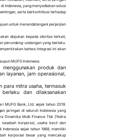
an di Indonesia, yang menyediakan solusi
entingan, serta berkontribusi terhadap
ujuan untuk menandatangani perjanjian
kan diajukan kepada otoritas terkait,
ran perundang-undangan yang berlaku.
memperkirakan bahwa integrasi ini akan
 maupun MUFG Indonesia:
ta menggunakan produk dan
n layanan, jam operasional,
 para mitra usaha, termasuk
p berlaku dan dilaksanakan
ri MUFG Bank, Ltd. sejak tahun 2019.
an jaringan di seluruh Indonesia yang
a Dinamika Multi Finance Tbk (“Adira
nasabah korporasi, usaha kecil dan
 Indonesia sejak tahun 1968, memiliki
sabah korporasi besar yang mencakup