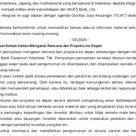
donesia, Jepang, dan multinasional yang beroperasi di Indonesia. Apabila integra
p menjadi entitas anak konsolidasian dari MUFG Bank, Ltd.
 integrasi ini juga sejalan dengan agenda Otoritas Jasa Keuangan (“OJK”) da
esia berkomitmen untuk memastikan bahwa seluruh informasi material terkai
al komunikasi resmi masing-masing.
- SELESAI –
an Kehati-hatian Mengenai Rencana dan Proyeksi ke Depan
pernyataan mengenai rencana dan proyeksi ke depan sehubungan dengan intens
Bank Danamon Indonesia Tbk. Pernyataan-pernyataan tersebut disusun berdasa
nggap wajar pada saat pengumuman ini disampaikan, dan disampaikan semata-m
ang relevan.
sud akan tunduk pada proses penelaahan dan peraturan perundang-undangan yang 
lator yang berwenang. Oleh karena itu, terdapat kemungkinan bahwa intensi
dak memperoleh persetujuan, atau dibatalkan, baik sebagai akibat dari keputusan 
g institusi.
cana dan proyeksi ke depan secara alamiah mengandung unsur ketidakpastian,
sasi atau hasil aktual berbeda secara material dari yang dinyatakan atau ters
ara pemangku kepentingan dan investor diimbau untuk tidak semata-mata b
estasi atau keuangan. Investor disarankan untuk melakukan penilaian dan an
 dengan penasihat investasi yang berizin.
u untuk membaca dan menafsirkan pengumuman ini secara cermat dan be