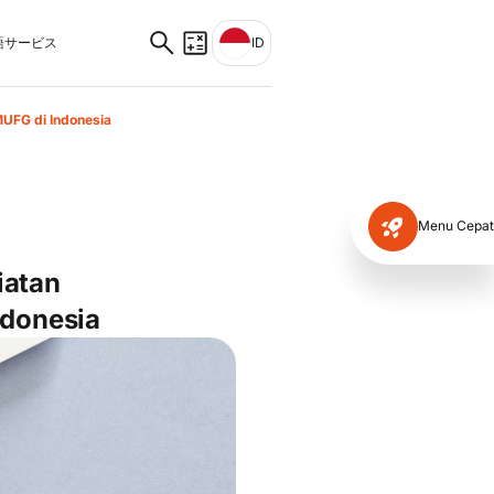
サービス
ID
UFG di Indonesia
Menu Cepat
iatan
ndonesia