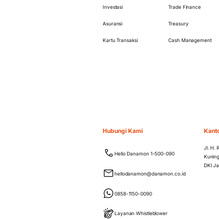
Investasi
Trade Finance
Asuransi
Treasury
Kartu Transaksi
Cash Management
Hubungi Kami
Kant
Jl. H.
Hello Danamon 1-500-090
Kuning
DKI Ja
hellodanamon@danamon.co.id
0858-1150-0090
Layanan Whistleblower