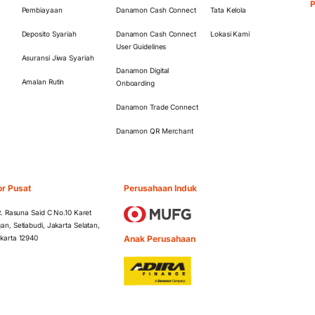
Pembiayaan
Danamon Cash Connect
Tata Kelola
Deposito Syariah
Danamon Cash Connect
Lokasi Kami
User Guidelines
Asuransi Jiwa Syariah
Danamon Digital
Amalan Rutin
Onboarding
Danamon Trade Connect
Danamon QR Merchant
or Pusat
Perusahaan Induk
 R. Rasuna Said C No.10 Karet
an, Setiabudi, Jakarta Selatan,
Anak Perusahaan
karta 12940