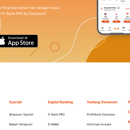
r finansial sehari-hari dengan solusi
dari D-Bank PRO by Danamon!
Syariah
Digital Banking
Tentang Danamon
P
O
Simpanan Syariah
D-Bank PRO
Profil Bank Danamon
M
Nisbah Simpanan
D-Wallet
Informasi Investor