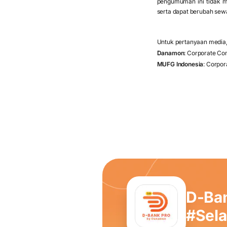
pengumuman ini tidak m
serta dapat berubah se
Untuk pertanyaan media, 
Danamon
: Corporate C
MUFG Indonesia
: Corpo
D-Ba
#Sel