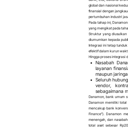
global dan nasional kedua
finansial dengan jangkau
pertumbuhan industri ja
Pada tahap ini, Danamon
yang mengikat pada taha
Struktur yang diusulkan
diumumkan kepada publi
Integrasi ini tetap tund
efektif dalam kurun wakt
Hingga proses integrasi
Nasabah Dana
layanan finans
maupun jaringan
Seluruh hubung
vendor, kontr
sebagaimana m
Danamon, bank umum swas
Danamon memiliki total 
mencakup bank konvensio
Finance”). Danamon me
menengah, dan nasabah r
total aset sebesar Rp2