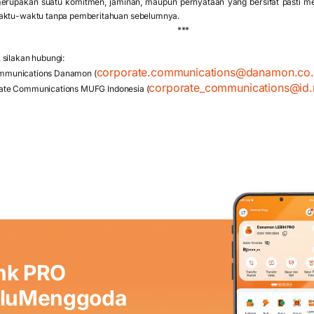
erupakan suatu komitmen, jaminan, maupun pernyataan yang bersifat pasti me
waktu-waktu tanpa pemberitahuan sebelumnya.
***
silakan hubungi:
corporate.communications@danamon.co.
ommunications Danamon (
corporate_communications@id.
rate Communications MUFG Indonesia (
nk PRO
aluMenggoda