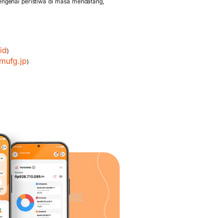
ngenai peristiwa di masa mendatang,
id
)
mufg.jp
)