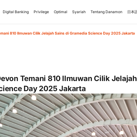
Digital Banking
Privilege
Optimal
Syariah
Tentang Danamon
日本語
mani 810 Ilmuwan Cilik Jelajah Sains di Gramedia Science Day 2025 Jakarta
evon Temani 810 Ilmuwan Cilik Jelajah
cience Day 2025 Jakarta