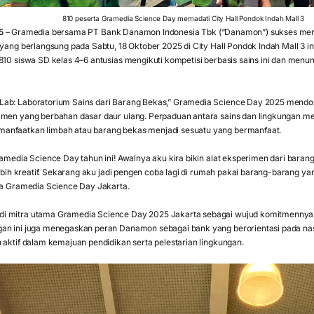
810 peserta Gramedia Science Day memadati City Hall Pondok Indah Mall 3
5
– Gramedia bersama PT Bank Danamon Indonesia Tbk (“Danamon”) sukses me
 yang berlangsung pada Sabtu, 18 Oktober 2025 di City Hall Pondok Indah Mall 3 
810 siswa SD kelas 4–6 antusias mengikuti kompetisi berbasis sains ini dan men
Lab: Laboratorium Sains dari Barang Bekas,” Gramedia Science Day 2025 mend
imen yang berbahan dasar daur ulang. Perpaduan antara sains dan lingkungan me
anfaatkan limbah atau barang bekas menjadi sesuatu yang bermanfaat.
amedia Science Day tahun ini! Awalnya aku kira bikin alat eksperimen dari barang 
 lebih kreatif. Sekarang aku jadi pengen coba lagi di rumah pakai barang-barang y
ta Gramedia Science Day Jakarta.
i mitra utama Gramedia Science Day 2025 Jakarta sebagai wujud komitmennya 
an ini juga menegaskan peran Danamon sebagai bank yang berorientasi pada nasa
 aktif dalam kemajuan pendidikan serta pelestarian lingkungan.