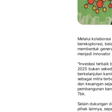
Melalui kolaboras
bereksplorasi, bel
membentuk generas
menjadi innovator
“Investasi terbai
2025 bukan sekeda
berkelanjutan kam
sebagai mitra terb
dan keuangan seja
pembangunan bangs
Tbk.
Selain dukungan d
pihak lainnya, sep