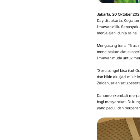
Jakarta, 20 Oktober 202
Day di Jakarta. Kegiatan
ilmuwan cilik. Sebanyak 
menjelajahi dunia sains.
Mengusung tema “Trash 
menciptakan alat eksper
ilmuwan muda untuk mem
“Seru banget bisa ikut Gr
dan bikin aku jadi mikir
Zaidan, salah satu peser
Danamon kembali menjad
bagi masyarakat. Dukung
yang peduli dan berperan