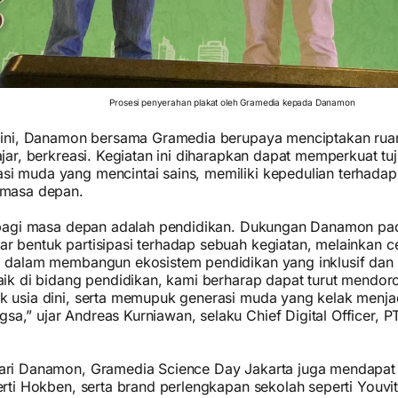
Prosesi penyerahan plakat oleh Gramedia kepada Danamon
i ini, Danamon bersama Gramedia berupaya menciptakan rua
ajar, berkreasi. Kegiatan ini diharapkan dapat memperkuat t
i muda yang mencintai sains, memiliki kepedulian terhadap 
 masa depan.
k bagi masa depan adalah pendidikan. Dukungan Danamon p
r bentuk partisipasi terhadap sebuah kegiatan, melainkan 
i dalam membangun ekosistem pendidikan yang inklusif dan
aik di bidang pendidikan, kami berharap dapat turut mendoro
k usia dini, serta memupuk generasi muda yang kelak menja
a,” ujar Andreas Kurniawan, selaku Chief Digital Officer,
ari Danamon, Gramedia Science Day Jakarta juga mendapat
erti Hokben, serta brand perlengkapan sekolah seperti Youvit,