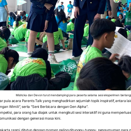
Mishcka dan Devon turut mendampingi para peserta selama sesi eksperimen berlan
r pula acara Parents Talk yang menghadirkan sejumlah topik inspiratif, antara lai
engan Wimili”, serta “Seni Berbicara dengan Gen Alpha”.
petisi, para orang tua diajak untuk mengikuti sesi interaktif ini guna memperl
komunikasi dengan generasi masa kini.
karta resmi ditutup dengan momen paling ditunggu-tunggu, pengumuman para pe