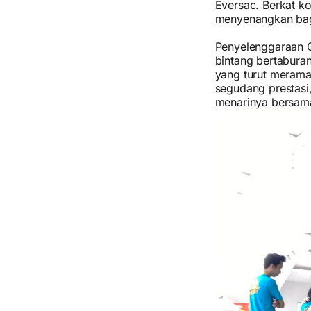
Eversac. Berkat k
menyenangkan bagi
Penyelenggaraan G
bintang bertabura
yang turut merama
segudang prestasi,
menarinya bersama