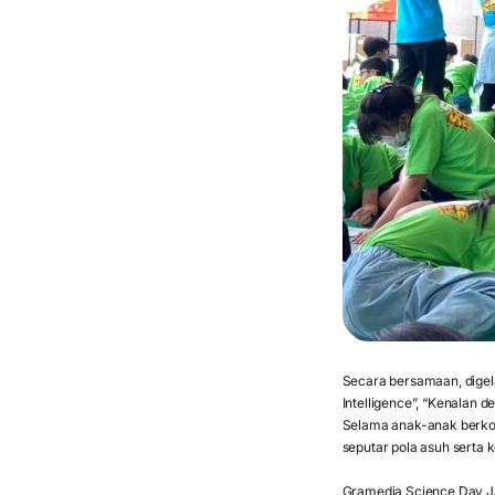
Secara bersamaan, digela
Intelligence”, “Kenalan d
Selama anak-anak berkom
seputar pola asuh serta 
Gramedia Science Day Ja