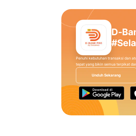
D-Ba
#Sel
Penuhi kebutuhan transaksi dan atu
tepat yang bikin semua terpikat 
Unduh Sekarang