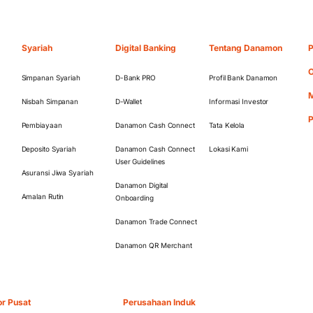
Syariah
Digital Banking
Tentang Danamon
P
O
Simpanan Syariah
D-Bank PRO
Profil Bank Danamon
M
Nisbah Simpanan
D-Wallet
Informasi Investor
Pembiayaan
Danamon Cash Connect
Tata Kelola
Deposito Syariah
Danamon Cash Connect
Lokasi Kami
User Guidelines
Asuransi Jiwa Syariah
Danamon Digital
Amalan Rutin
Onboarding
Danamon Trade Connect
Danamon QR Merchant
or Pusat
Perusahaan Induk