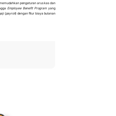
am memudahkan pengaturan arus kas dan
ingga
Employee Benefit Program
yang
ji (
payroll
) dengan fitur biaya bulanan