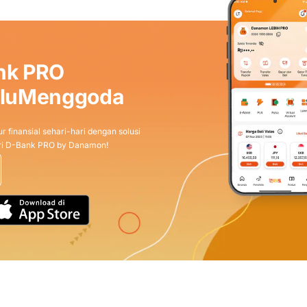
nk PRO
aluMenggoda
r finansial sehari-hari dengan solusi
dari D-Bank PRO by Danamon!