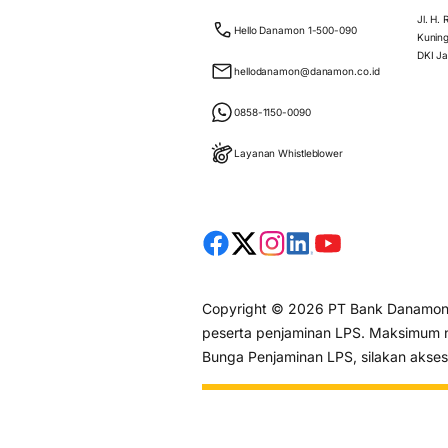
Jl. H.
Hello Danamon 1-500-090
Kuning
DKI Ja
hellodanamon@danamon.co.id
0858-1150-0090
Layanan Whistleblower
Copyright © 2026 PT Bank Danamon I
peserta penjaminan LPS. Maksimum ni
Bunga Penjaminan LPS, silakan akse