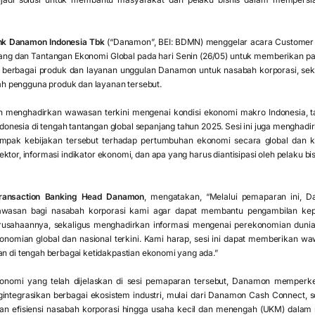
nk Danamon Indonesia Tbk
(“Danamon”, BEI: BDMN) menggelar acara Customer 
uang dan Tantangan Ekonomi Global pada hari Senin (26/05) untuk memberikan pa
 berbagai produk dan layanan unggulan Danamon untuk nasabah korporasi, sek
 pengguna produk dan layanan tersebut.
 menghadirkan wawasan terkini mengenai kondisi ekonomi makro Indonesia, ta
nesia di tengah tantangan global sepanjang tahun 2025. Sesi ini juga menghadir
mpak kebijakan tersebut terhadap pertumbuhan ekonomi secara global dan kh
sektor, informasi indikator ekonomi, dan apa yang harus diantisipasi oleh pelaku 
Transaction Banking Head Danamon
, mengatakan, “Melalui pemaparan ini,
asan bagi nasabah korporasi kami agar dapat membantu pengambilan keput
usahaannya, sekaligus menghadirkan informasi mengenai perekonomian dunia t
nomian global dan nasional terkini. Kami harap, sesi ini dapat memberikan wa
an di tengah berbagai ketidakpastian ekonomi yang ada.”
onomi yang telah dijelaskan di sesi pemaparan tersebut, Danamon memperke
ntegrasikan berbagai ekosistem industri, mulai dari Danamon Cash Connect, s
an efisiensi nasabah korporasi hingga usaha kecil dan menengah (UKM) dalam 