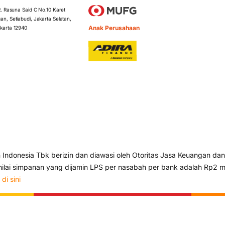
 R. Rasuna Said C No.10 Karet
an, Setiabudi, Jakarta Selatan,
Anak Perusahaan
karta 12940
ndonesia Tbk berizin dan diawasi oleh Otoritas Jasa Keuangan dan
lai simpanan yang dijamin LPS per nasabah per bank adalah Rp2 mi
s
di sini