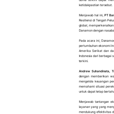
ketidakpastian tersebut.
Menjawab hal ini,
PT Ba
Resiliensi di Tengah Pel
global, memperkenalkan
Danamon dengan nasabah
Pada acara ini, Danamon
pertumbuhan ekonomi Indo
Amerika Serikat dan da
Indonesia dari berbagai 
terkini.
Andrew Suhandinata, 
dengan memberikan waw
mengelola keuangan per
memahami situasi pereko
untuk dapat tetap bertah
Menjawab tantangan ek
layanan yang yang mengi
mendukung efektivitas d