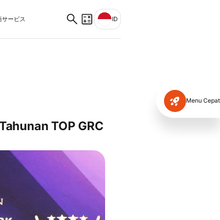
サービス
ID
Menu Cepat
 Tahunan TOP GRC