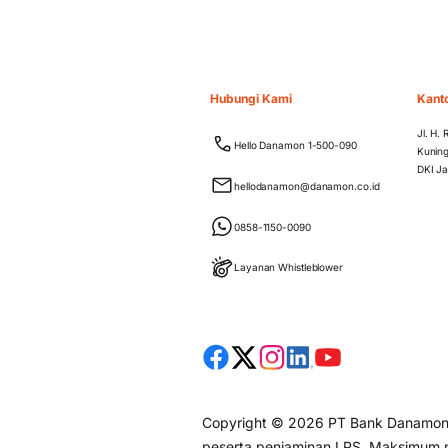
Hubungi Kami
Kant
Jl. H.
Hello Danamon 1-500-090
Kuning
DKI Ja
hellodanamon@danamon.co.id
0858-1150-0090
Layanan Whistleblower
Copyright © 2026 PT Bank Danamon I
peserta penjaminan LPS. Maksimum ni