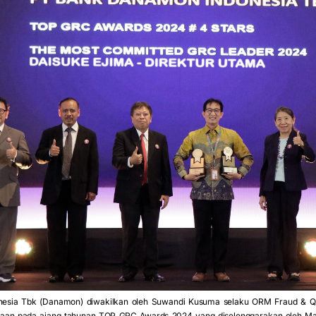
esia Tbk (Danamon) diwakilkan oleh Suwandi Kusuma selaku ORM Fraud & QA
an pada ajang tahunan TOP GRC Awards 2024 yang diselenggarakan oleh Maja