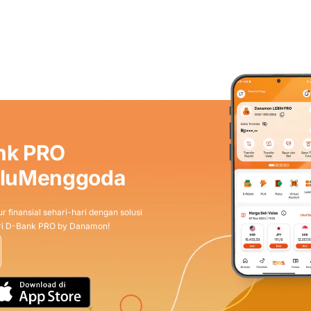
nk PRO
aluMenggoda
r finansial sehari-hari dengan solusi
dari D-Bank PRO by Danamon!