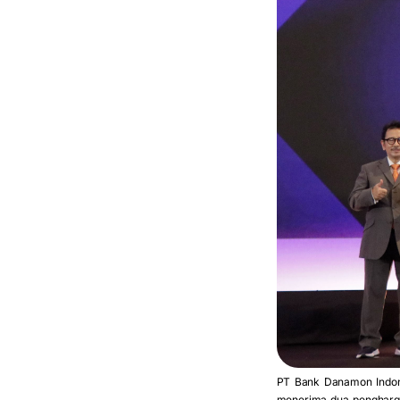
PT Bank Danamon Indon
menerima dua pengharga