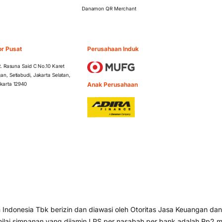
Danamon QR Merchant
or Pusat
Perusahaan Induk
 R. Rasuna Said C No.10 Karet
an, Setiabudi, Jakarta Selatan,
Anak Perusahaan
karta 12940
ndonesia Tbk berizin dan diawasi oleh Otoritas Jasa Keuangan dan
lai simpanan yang dijamin LPS per nasabah per bank adalah Rp2 mi