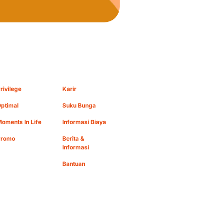
rivilege
Karir
ptimal
Suku Bunga
oments In Life
Informasi Biaya
Promo
Berita &
Informasi
Bantuan