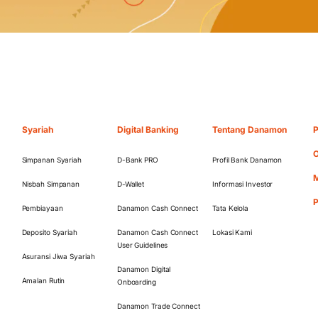
Syariah
Digital Banking
Tentang Danamon
P
O
Simpanan Syariah
D-Bank PRO
Profil Bank Danamon
M
Nisbah Simpanan
D-Wallet
Informasi Investor
Pembiayaan
Danamon Cash Connect
Tata Kelola
Deposito Syariah
Danamon Cash Connect
Lokasi Kami
User Guidelines
Asuransi Jiwa Syariah
Danamon Digital
Amalan Rutin
Onboarding
Danamon Trade Connect