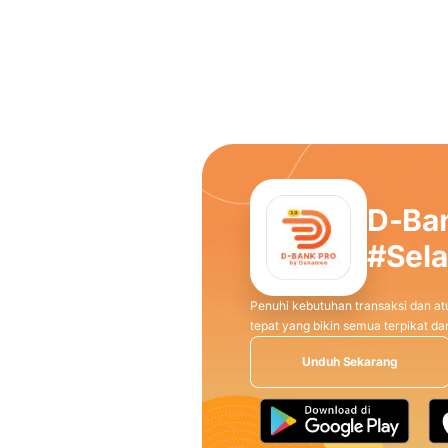
D-Ba
#Sel
Penuhi kebutuhan transaksi dan atu
tepat yang bikin semua terpikat 
Unduh Sekarang