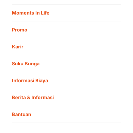
Lokasi Kami
Danamon Trade Connect
Moments In Life
Danamon QR Merchant
Promo
Karir
Suku Bunga
Informasi Biaya
Berita & Informasi
Bantuan