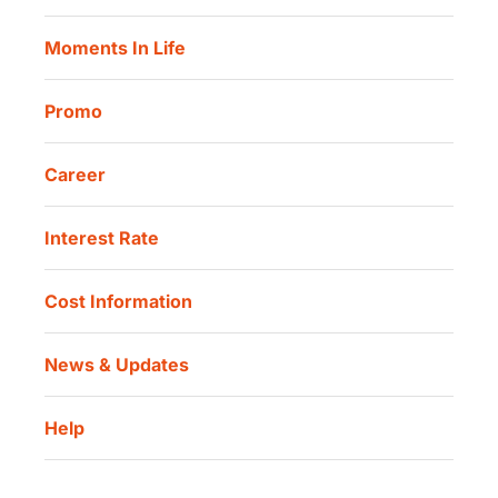
Our Location
Danamon Trade Connect
Moments In Life
Danamon QR Merchant
Promo
Career
Interest Rate
Cost Information
News & Updates
Help