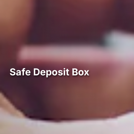
Safe Deposit Box