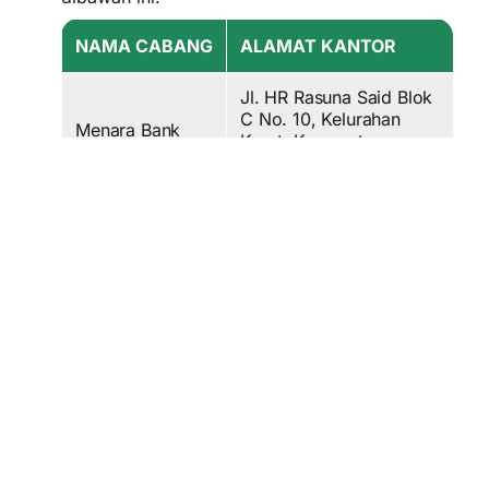
NAMA CABANG
ALAMAT KANTOR
Jl. HR Rasuna Said Blok
C No. 10, Kelurahan
Menara Bank
Karet, Kecamatan
Danamon
Setiabudi, Jakarta
Selatan
Jakarta-
Jl. Prapatan No. 50,
Prapatan
Gambir, Jakarta Pusat
Jakarta-Abdul
Jl. Abdul Muis No. 60,
Muis
Jakarta Pusat
Jakarta-
Jl. Matraman Raya No.
Matraman
52, Jakarta Timur
Jl. Bulevar Barat Blok Xb
Jakarta-Kelapa
No. 8, Kelapa Gading,
Gading 1