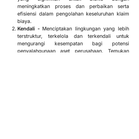
meningkatkan proses dan perbaikan serta
efisiensi dalam pengolahan keseluruhan klaim
biaya.
Kendali -
Menciptakan lingkungan yang lebih
terstruktur, terkelola dan terkendali untuk
mengurangi kesempatan bagi potensi
penyalahgunaan aset perusahaan. Temukan
solusi yang mempersingkat setiap langkah dari
proses pembelian, mulai dari pencarian,
pembelian hingga penagihan, serta
pembayaran dan rekonsiliasi dengan Central
Billing Account.
Kenyamanan -
manajemen biaya yang
profesional didedikasikan untuk membantu
mengoptimalkan Program Kartu Corporate.
Menyediakan alat yang mudah digunakan dan
proses yang mudah untuk pengguna dan
program administrator sehingga