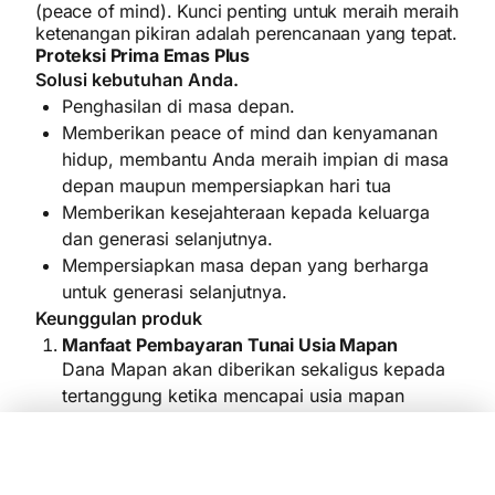
(peace of mind). Kunci penting untuk meraih meraih
ketenangan pikiran adalah perencanaan yang tepat.
Proteksi Prima Emas Plus
Solusi kebutuhan Anda.
Penghasilan di masa depan.
Memberikan peace of mind dan kenyamanan
hidup, membantu Anda meraih impian di masa
depan maupun mempersiapkan hari tua
Memberikan kesejahteraan kepada keluarga
dan generasi selanjutnya.
Mempersiapkan masa depan yang berharga
untuk generasi selanjutnya.
Keunggulan produk
Manfaat Pembayaran Tunai Usia Mapan
Dana Mapan akan diberikan sekaligus kepada
tertanggung ketika mencapai usia mapan
sebesar 100%
.
*
Manfaat Pembayaran Tunai Tahunan
Bandingkan
Ya, Daftar Sekarang!
Dana Mapan akan diberikan setiap tahun setelah
tertanggung mencapai usia mapan selama 20