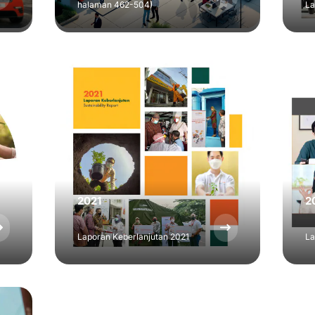
halaman 462-504)
La
2021
2
Laporan Keberlanjutan 2021
La