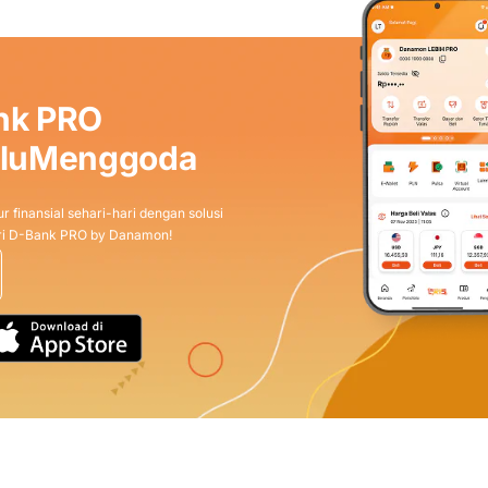
nk PRO
aluMenggoda
r finansial sehari-hari dengan solusi
dari D-Bank PRO by Danamon!