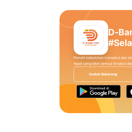
D-Ba
#Sel
Penuhi kebutuhan transaksi dan atu
tepat yang bikin semua terpikat 
Unduh Sekarang