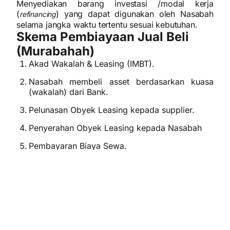
Menyediakan barang investasi /modal kerja
(
) yang dapat digunakan oleh Nasabah
refinancing
selama jangka waktu tertentu sesuai kebutuhan.
Skema Pembiayaan Jual Beli
(Murabahah)
Akad Wakalah & Leasing (IMBT).
Nasabah membeli asset berdasarkan kuasa
(wakalah) dari Bank.
Pelunasan Obyek Leasing kepada supplier.
Penyerahan Obyek Leasing kepada Nasabah
Pembayaran Biaya Sewa.
Jual Beli/ Hibah Obyek leasing dari Bank
kepada Nasabah di akhir periode
Objek Leasing Syariah (IMBT)
yang dapat dibiayai
Benda Tidak Bergerak