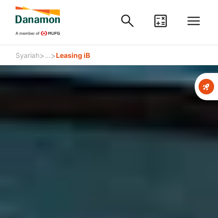
>
>
Syariah
...
Leasing iB