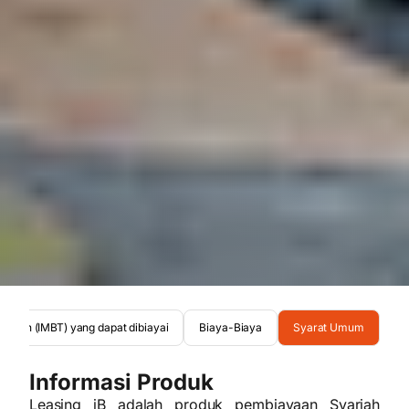
yariah (IMBT) yang dapat dibiayai
Biaya-Biaya
Syarat Umum
Informasi Produk
Leasing iB adalah produk pembiayaan Syariah