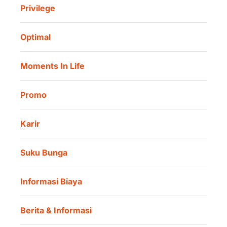
Asuransi Jiwa Syariah
Privilege
Informasi Investor
Danamon Cash Connect User Guidelines
Amalan Rutin
Tata Kelola
Danamon Digital Onboarding
Optimal
Lokasi Kami
Danamon Trade Connect
Moments In Life
Danamon QR Merchant
Promo
Karir
Suku Bunga
Informasi Biaya
Berita & Informasi