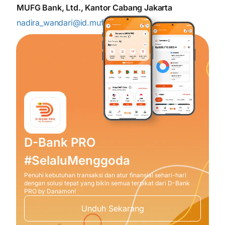
MUFG Bank, Ltd., Kantor Cabang Jakarta
nadira_wandari@id.mufg.jp
D-Bank PRO
#SelaluMenggoda
Penuhi kebutuhan transaksi dan atur finansial sehari-hari
dengan solusi tepat yang bikin semua terpikat dari D-Bank
PRO by Danamon!
Unduh Sekarang