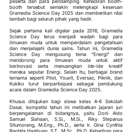
peserta dan para pendamping. Kehadiran booth-
booth tersebut semakin melengkapi keseruan
Gramedia Science Day 2025 dan memberikan nilai
tambah bagi seluruh pihak yang hadir.
Sejak pertama kali digelar pada 2016, Gramedia
Science Day terus menjadi wadah bagi para
ilmuwan muda untuk memperdalam pengetahuan
dan menjelajahi dunia sains. Tahun ini, Gramedia
Science Day mengusung tema “Energi” dan
mendorong para ilmuwan muda untuk aktif
berinovasi serta menuangkan ide-ide kreatif
mereka seputar Energi. Selain itu, berbagai brand
ternama seperti Pilot, Youvit, Eversac, Piknik, dan
Kukiko turut berpartisipasi sebagai pendukung
acara dalam Gramedia Science Day 2025.
Khusus ditujukan bagi siswa kelas 4–6 Sekolah
Dasar, kompetisi tahun ini melibatkan jajaran juri
berpengalaman di bidangnya, yaitu Doni Aldo
Samuel Siahaan, S.Si., M.Si., Riky Stepanus
Situmorang, M.Eng., Ph.D., serta Ir. Gina Cynthia
Raphita Hasibuan, S.T., M.Sc., Ph.D. Kehadiran para