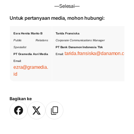
—Selesai—
Untuk pertanyaan media, mohon hubungi:
Esra Henita Marito B
Tarida Fransiska
Public Relations
Corporate Communications Manager
Specialist
PT Bank Danamon Indonesia Tbk
tarida.fransiska@danamon.co.id
PT Gramedia Asri Media
Email:
Email:
ezra@gramedia.
id
Bagikan ke