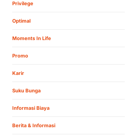
Privilege
Informasi Investor
Danamon Cash Connect User Guidelines
Amalan Rutin
Tata Kelola
Danamon Digital Onboarding
Optimal
Lokasi Kami
Danamon Trade Connect
Moments In Life
Danamon QR Merchant
Promo
Karir
Suku Bunga
Informasi Biaya
Berita & Informasi