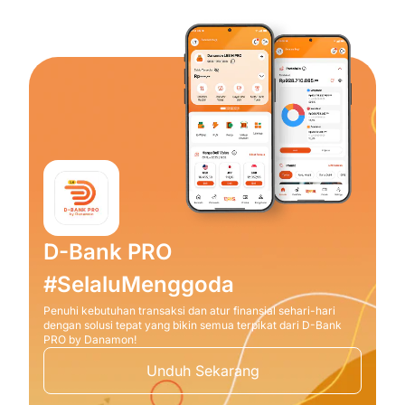
D-Bank PRO
#SelaluMenggoda
Penuhi kebutuhan transaksi dan atur finansial sehari-hari
dengan solusi tepat yang bikin semua terpikat dari D-Bank
PRO by Danamon!
Unduh Sekarang