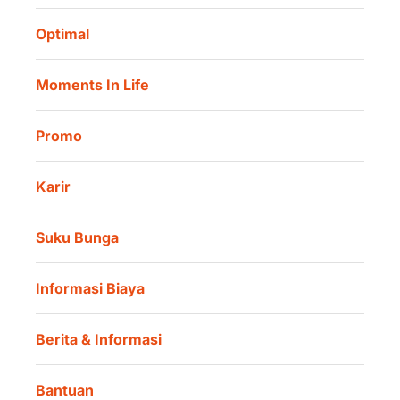
Amalan Rutin
Tata Kelola
Danamon Digital Onboarding
Optimal
Lokasi Kami
Danamon Trade Connect
Moments In Life
Danamon QR Merchant
Promo
Karir
Suku Bunga
Informasi Biaya
Berita & Informasi
Bantuan