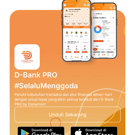
D-Bank PRO
#SelaluMenggoda
Penuhi kebutuhan transaksi dan atur finansial sehari-hari
dengan solusi tepat yang bikin semua terpikat dari D-Bank
PRO by Danamon!
Unduh Sekarang