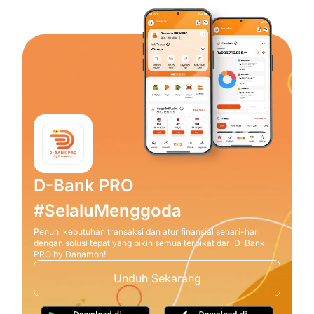
D-Bank PRO
#SelaluMenggoda
Penuhi kebutuhan transaksi dan atur finansial sehari-hari
dengan solusi tepat yang bikin semua terpikat dari D-Bank
PRO by Danamon!
Unduh Sekarang