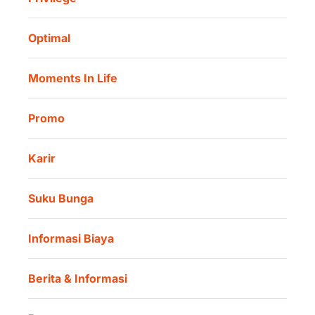
Informasi Investor
Danamon Cash Connect User Guidelines
Amalan Rutin
Tata Kelola
Danamon Digital Onboarding
Optimal
Lokasi Kami
Danamon Trade Connect
Moments In Life
Danamon QR Merchant
Promo
Karir
Suku Bunga
Informasi Biaya
Berita & Informasi