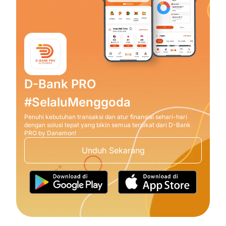
D-Bank PRO
#SelaluMenggoda
Penuhi kebutuhan transaksi dan atur finansial sehari-hari
dengan solusi tepat yang bikin semua terpikat dari D-Bank
PRO by Danamon!
Unduh Sekarang