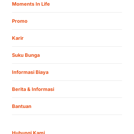
Moments In Life
Danamon QR Merchant
Promo
Karir
Suku Bunga
Informasi Biaya
Berita & Informasi
Bantuan
Hubungi Kami