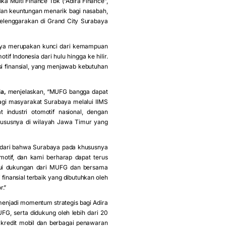
 Multi Finance Tbk (“Adira Finance”,
dan keuntungan menarik bagi nasabah,
selenggarakan di Grand City Surabaya
anya merupakan kunci dari kemampuan
otif Indonesia dari hulu hingga ke hilir.
i finansial, yang menjawab kebutuhan
a,
menjelaskan, “MUFG bangga dapat
gi masyarakat Surabaya melalui IIMS
industri otomotif nasional, dengan
ususnya di wilayah Jawa Timur yang
dari bahwa Surabaya pada khususnya
otif, dan kami berharap dapat terus
alui dukungan dari MUFG dan bersama
inansial terbaik yang dibutuhkan oleh
r.”
enjadi momentum strategis bagi Adira
, serta didukung oleh lebih dari 20
kredit mobil dan berbagai penawaran