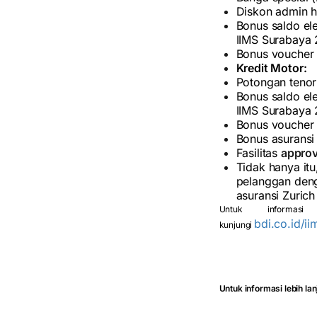
Diskon admin 
Bonus saldo el
IIMS Surabaya
Bonus voucher 
Kredit Motor:
Potongan teno
Bonus saldo el
IIMS Surabaya
Bonus voucher 
Bonus asuransi
Fasilitas
approv
Tidak hanya it
pelanggan deng
asuransi Zurich
Untuk informa
bdi.co.id/i
kunjungi
Untuk informasi lebih la