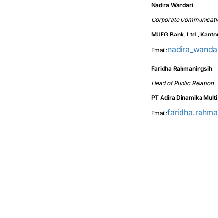
Nadira Wandari
Corporate Communicatio
MUFG Bank, Ltd., Kanto
nadira_wanda
Email:
Faridha Rahmaningsih
Head of Public Relation
PT Adira Dinamika Multi
faridha.rahma
Email: