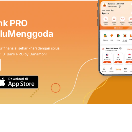
nk PRO
aluMenggoda
r finansial sehari-hari dengan solusi
dari D-Bank PRO by Danamon!