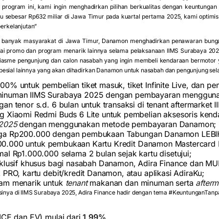
i program ini, kami ingin menghadirkan pilihan berkualitas dengan keuntungan
u sebesar Rp632 miliar di Jawa Timur pada kuartal pertama 2025, kami optim
berkelanjutan”
 banyak masyarakat di Jawa Timur, Danamon menghadirkan penawaran bunga 
ai promo dan program menarik lainnya selama pelaksanaan IIMS Surabaya 202
usiasme pengunjung dan calon nasabah yang ingin membeli kendaraan bermotor
esial lainnya yang akan dihadirkan Danamon untuk nasabah dan pengunjung se
0% untuk pembelian tiket masuk, tiket Infinite Live, dan p
inuman IIMS Surabaya 2025 dengan pembayaran mengguna
an tenor s.d. 6 bulan untuk transaksi di tenant aftermarket
g Xiaomi Redmi Buds 6 Lite untuk pembelian aksesoris kend
 2025
dengan menggunakan metode pembayaran Danamon;
ga Rp200.000 dengan pembukaan Tabungan Danamon LEBIH
0.000 untuk pembukaan Kartu Kredit Danamon Mastercard P
al Rp1.000.000 selama 2 bulan sejak kartu disetujui;
sklusif khusus bagi nasabah Danamon, Adira Finance dan 
 PRO, kartu debit/kredit Danamon, atau aplikasi AdiraKu;
ram menarik untuk
tenant
makanan dan minuman serta
afterm
asinya di IIMS Surabaya 2025, Adira Finance hadir dengan tema #KeuntunganTan
(ICE dan EV) mulai dari
1,99%