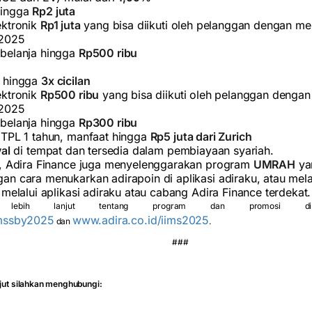
hingga
Rp2 juta
ektronik
Rp1 juta
yang bisa diikuti oleh pelanggan dengan me
 2025
belanja hingga
Rp500 ribu
r hingga
3x cicilan
ektronik
Rp500 ribu
yang bisa diikuti oleh pelanggan denga
 2025
belanja hingga
Rp300 ribu
 TPL 1 tahun, manfaat hingga
Rp5 juta dari Zurich
al
di tempat dan tersedia dalam pembiayaan syariah.
u, Adira Finance juga menyelenggarakan program
UMRAH
yan
an cara menukarkan adirapoin di aplikasi adiraku, atau mel
 melalui aplikasi adiraku atau cabang Adira Finance terdekat.
si lebih lanjut tentang program dan promosi 
imssby2025
www.adira.co.id/iims2025
dan
.
###
njut silahkan menghubungi: