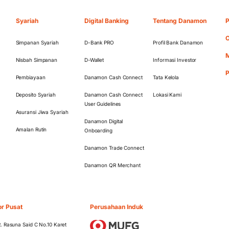
Syariah
Digital Banking
Tentang Danamon
P
O
Simpanan Syariah
D-Bank PRO
Profil Bank Danamon
M
Nisbah Simpanan
D-Wallet
Informasi Investor
Pembiayaan
Danamon Cash Connect
Tata Kelola
Deposito Syariah
Danamon Cash Connect
Lokasi Kami
User Guidelines
Asuransi Jiwa Syariah
Danamon Digital
Amalan Rutin
Onboarding
Danamon Trade Connect
Danamon QR Merchant
or Pusat
Perusahaan Induk
 R. Rasuna Said C No.10 Karet