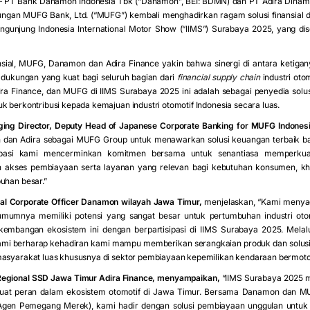
 PT Bank Danamon Indonesia Tbk (“Danamon”, BEI: BDMN) dan PT Adira Dinamika
ngan MUFG Bank, Ltd. (“MUFG”) kembali menghadirkan ragam solusi finansial 
gunjung Indonesia International Motor Show (“IIMS”) Surabaya 2025, yang di
nsial, MUFG, Danamon dan Adira Finance yakin bahwa sinergi di antara ketig
dukungan yang kuat bagi seluruh bagian dari
financial supply chain
industri otom
a Finance, dan MUFG di IIMS Surabaya 2025 ini adalah sebagai penyedia solus
k berkontribusi kepada kemajuan industri otomotif Indonesia secara luas.
ing Director, Deputy Head of Japanese Corporate Banking for MUFG Indonesi
dan Adira sebagai MUFG Group untuk menawarkan solusi keuangan terbaik ba
ipasi kami mencerminkan komitmen bersama untuk senantiasa memperkuat 
akses pembiayaan serta layanan yang relevan bagi kebutuhan konsumen, kh
uhan besar.”
onal Corporate Officer Danamon wilayah Jawa Timur,
menjelaskan, “Kami menya
umnya memiliki potensi yang sangat besar untuk pertumbuhan industri otom
rkembangan ekosistem ini dengan berpartisipasi di IIMS Surabaya 2025. Mel
ami berharap kehadiran kami mampu memberikan serangkaian produk dan solusi f
masyarakat luas khususnya di sektor pembiayaan kepemilikan kendaraan bermoto
 Regional SSD Jawa Timur Adira Finance, menyampaikan,
“IIMS Surabaya 2025 m
at peran dalam ekosistem otomotif di Jawa Timur. Bersama Danamon dan MUFG
Agen Pemegang Merek), kami hadir dengan solusi pembiayaan unggulan untuk 