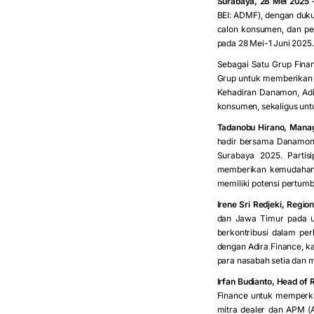
Surabaya, 28 Mei 2025
–
BEI: ADMF), dengan duku
calon konsumen, dan pen
pada 28 Mei-1 Juni 2025.
Sebagai Satu Grup Fina
Grup untuk memberikan 
Kehadiran Danamon, Adir
konsumen, sekaligus untu
Tadanobu Hirano, Manag
hadir bersama Danamon 
Surabaya 2025. Partis
memberikan kemudahan 
memiliki potensi pertumb
Irene Sri Redjeki, Regi
dan Jawa Timur pada um
berkontribusi dalam pe
dengan Adira Finance, k
para nasabah setia dan 
Irfan Budianto, Head of
Finance untuk memperku
mitra dealer dan APM (