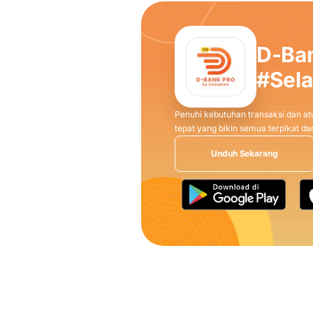
D-Ba
#Sel
Penuhi kebutuhan transaksi dan atu
tepat yang bikin semua terpikat 
Unduh Sekarang