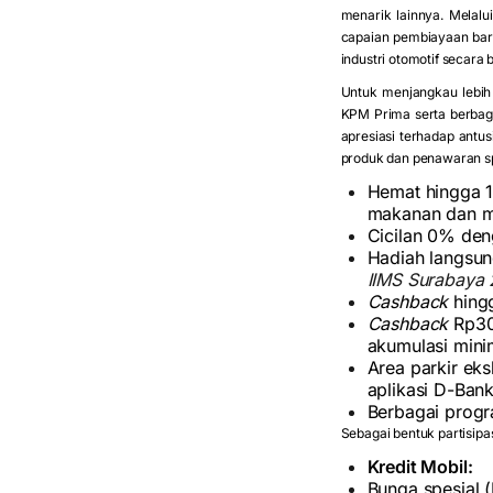
menarik lainnya. Melalu
capaian pembiayaan bar
industri otomotif secara 
Untuk menjangkau lebih
KPM Prima serta berbag
apresiasi terhadap ant
produk dan penawaran sp
Hemat hingga 10
makanan dan m
Cicilan 0% deng
Hadiah langsun
IIMS Surabaya
Cashback
hing
Cashback
Rp30
akumulasi minim
Area parkir ek
aplikasi D-Bank
Berbagai prog
Sebagai bentuk partisip
Kredit Mobil:
Bunga spesial 