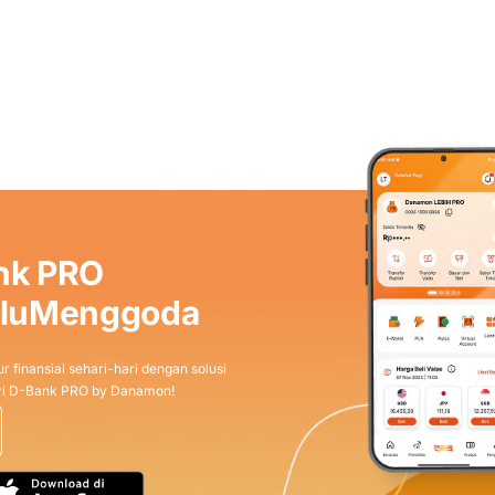
nk PRO
aluMenggoda
r finansial sehari-hari dengan solusi
dari D-Bank PRO by Danamon!