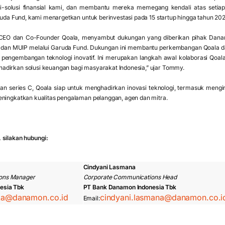
si-solusi finansial kami, dan membantu mereka memegang kendali atas setia
aruda Fund, kami menargetkan untuk berinvestasi pada 15 startup hingga tahun 2028
CEO dan Co-Founder Qoala, menyambut dukungan yang diberikan pihak Dan
 dan MUIP melalui Garuda Fund. Dukungan ini membantu perkembangan Qoala 
i pengembangan teknologi inovatif. Ini merupakan langkah awal kolaborasi Qo
dirkan solusi keuangan bagi masyarakat Indonesia,” ujar Tommy.
an series C, Qoala siap untuk menghadirkan inovasi teknologi, termasuk mengi
eningkatkan kualitas pengalaman pelanggan, agen dan mitra.
 silakan hubungi:
Cindyani Lasmana
ons Manager
Corporate Communications Head
esia Tbk
PT Bank Danamon Indonesia Tbk
ska@danamon.co.id
cindyani.lasmana@danamon.co.i
Email: