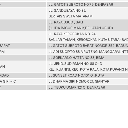
O
JL. GATOT SUBROTO NO.79, DENPASAR
JL. SANDUBAYA NO 35.
BERTAIS SWETA MATARAM
JL. RAYA UBUD , BALI
(JL.IDA BAGUS MANIK,PELIATAN UBUD)
JL. RAYA KEROBOKAN NO. 24,
BANJAR TAMAN, KEROBOKAN KUTA UTARA -BA
BARAT
Jl. GATOT SUBROTO BARAT NOMOR 354, BADU
RAI
JL ADI SUCIPTO 88 A RUTENG, MANGGARAI, NT
JL SOEKARNO HATTA NO 83, BIMA
JL. JEND. SUDIRMAN NO. 88 C- D
MAN
KEL. KUANINI, KEC. KOTA RAJA, KOTA KUPANG 
 ROAD
Jl. SUNSET ROAD NO. 101 G , KUTA
 GIRI - IC
Jl. DHARMA GIRI NOMOR 21, GIANYAR
C
JL. TEUKU UMAR 121 C, DENPASAR