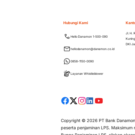
Hubungi Kami
Kant
Jl. H.
Hello Danamon 1-500-090
Kuning
DKI Ja
hellodanamon@danamon.co.id
0858-1150-0090
Layanan Whistleblower
Copyright © 2026 PT Bank Danamon I
peserta penjaminan LPS. Maksimum ni
Bunga Penjaminan LPS, silakan akse