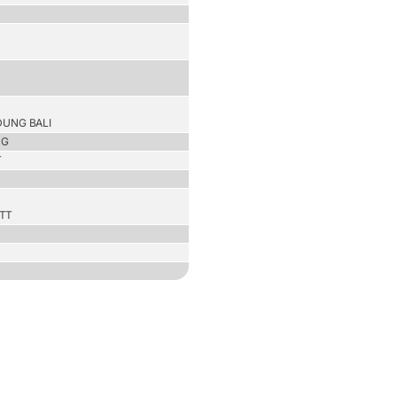
DUNG BALI
NG
T
NTT