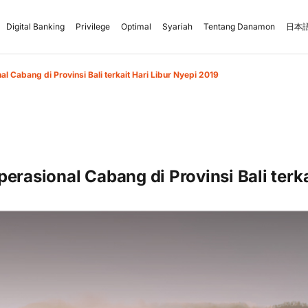
Digital Banking
Privilege
Optimal
Syariah
Tentang Danamon
日本語
l Cabang di Provinsi Bali terkait Hari Libur Nyepi 2019
erasional Cabang di Provinsi Bali terka