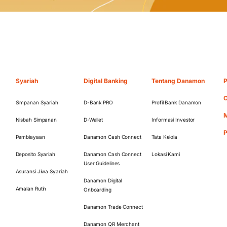
Syariah
Digital Banking
Tentang Danamon
P
O
Simpanan Syariah
D-Bank PRO
Profil Bank Danamon
M
Nisbah Simpanan
D-Wallet
Informasi Investor
Pembiayaan
Danamon Cash Connect
Tata Kelola
Deposito Syariah
Danamon Cash Connect
Lokasi Kami
User Guidelines
Asuransi Jiwa Syariah
Danamon Digital
Amalan Rutin
Onboarding
Danamon Trade Connect
Danamon QR Merchant