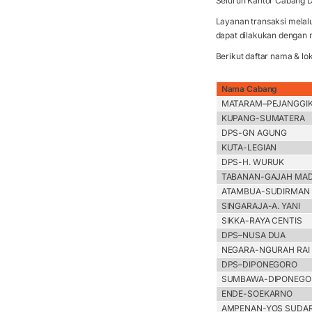
Seluruh Kantor Cabang D
Layanan transaksi mela
dapat dilakukan dengan m
Berikut daftar nama & lo
Nama Cabang
MATARAM–PEJANGGI
KUPANG-SUMATERA
DPS-GN AGUNG
KUTA-LEGIAN
DPS-H. WURUK
TABANAN-GAJAH MA
ATAMBUA-SUDIRMAN
SINGARAJA-A. YANI
SIKKA-RAYA CENTIS
DPS–NUSA DUA
NEGARA-NGURAH RAI
DPS–DIPONEGORO
SUMBAWA-DIPONEGO
ENDE-SOEKARNO
AMPENAN-YOS SUDA