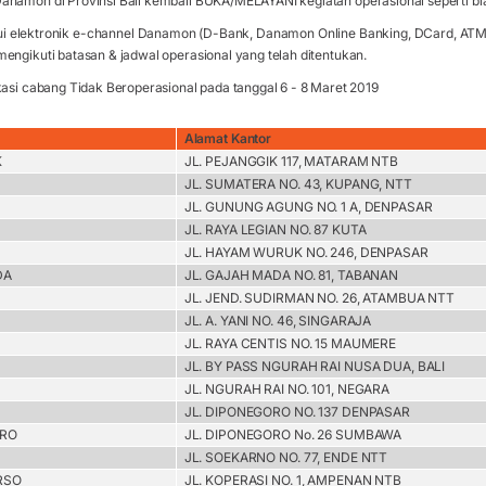
anamon di Provinsi Bali kembali BUKA/MELAYANI kegiatan operasional seperti bi
lui elektronik e-channel Danamon (D-Bank, Danamon Online Banking, DCard, A
engikuti batasan & jadwal operasional yang telah ditentukan.
kasi cabang Tidak Beroperasional pada tanggal 6 - 8 Maret 2019
Alamat Kantor
K
JL. PEJANGGIK 117, MATARAM NTB
JL. SUMATERA NO. 43, KUPANG, NTT
JL. GUNUNG AGUNG NO. 1 A, DENPASAR
JL. RAYA LEGIAN NO. 87 KUTA
JL. HAYAM WURUK NO. 246, DENPASAR
DA
JL. GAJAH MADA NO. 81, TABANAN
JL. JEND. SUDIRMAN NO. 26, ATAMBUA NTT
JL. A. YANI NO. 46, SINGARAJA
JL. RAYA CENTIS NO. 15 MAUMERE
JL. BY PASS NGURAH RAI NUSA DUA, BALI
JL. NGURAH RAI NO. 101, NEGARA
JL. DIPONEGORO NO. 137 DENPASAR
RO
JL. DIPONEGORO No. 26 SUMBAWA
JL. SOEKARNO NO. 77, ENDE NTT
RSO
JL. KOPERASI NO. 1, AMPENAN NTB