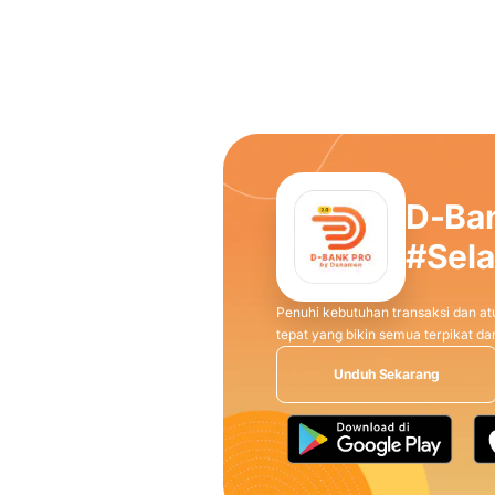
D-Ba
#Sel
Penuhi kebutuhan transaksi dan atu
tepat yang bikin semua terpikat 
Unduh Sekarang