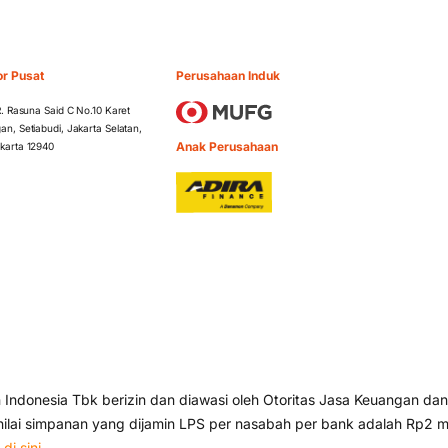
or Pusat
Perusahaan Induk
 R. Rasuna Said C No.10 Karet
an, Setiabudi, Jakarta Selatan,
Anak Perusahaan
karta 12940
ndonesia Tbk berizin dan diawasi oleh Otoritas Jasa Keuangan dan
lai simpanan yang dijamin LPS per nasabah per bank adalah Rp2 mi
s
di sini