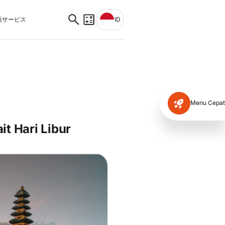
サービス
ID
Menu Cepat
it Hari Libur