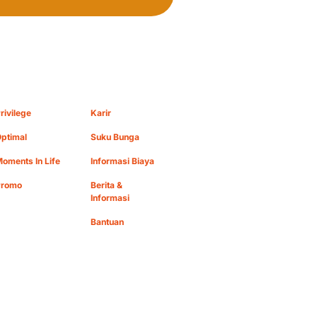
rivilege
Karir
ptimal
Suku Bunga
oments In Life
Informasi Biaya
Promo
Berita &
Informasi
Bantuan