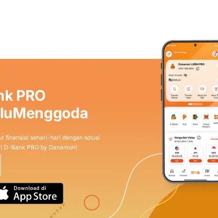
nk PRO
aluMenggoda
r finansial sehari-hari dengan solusi
dari D-Bank PRO by Danamon!