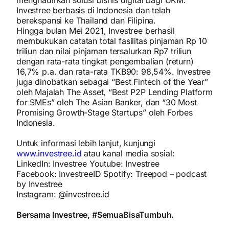
menghadirkan solusi bisnis digital bagi UKM.
Investree berbasis di Indonesia dan telah
berekspansi ke Thailand dan Filipina.
Hingga bulan Mei 2021, Investree berhasil
membukukan catatan total fasilitas pinjaman Rp 10
triliun dan nilai pinjaman tersalurkan Rp7 triliun
dengan rata-rata tingkat pengembalian (return)
16,7% p.a. dan rata-rata TKB90: 98,54%. Investree
juga dinobatkan sebagai “Best Fintech of the Year”
oleh Majalah The Asset, “Best P2P Lending Platform
for SMEs” oleh The Asian Banker, dan “30 Most
Promising Growth-Stage Startups” oleh Forbes
Indonesia.
Untuk informasi lebih lanjut, kunjungi
www.investree.id
atau kanal media sosial:
LinkedIn: Investree Youtube: Investree
Facebook: InvestreeID Spotify: Treepod – podcast
by Investree
Instagram: @investree.id
Bersama Investree, #SemuaBisaTumbuh.