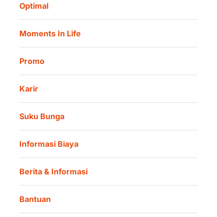
Danamon Digital Onboarding
Optimal
Lokasi Kami
Danamon Trade Connect
Moments In Life
Danamon QR Merchant
Promo
Karir
Suku Bunga
Informasi Biaya
Berita & Informasi
Bantuan