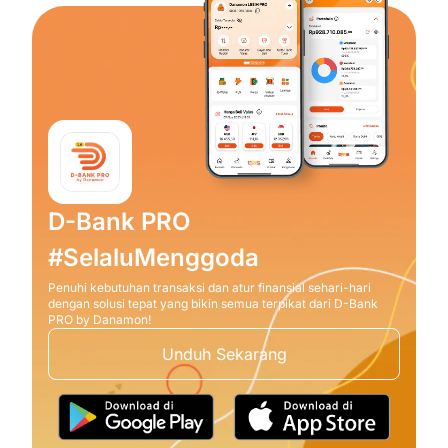
D-Bank PRO
#SelaluMenggoda
Penuhi kebutuhan transaksi dan atur finansial sehari-hari
dengan solusi tepat yang bikin semua terpikat dari D-Bank
PRO by Danamon!
Unduh Sekarang