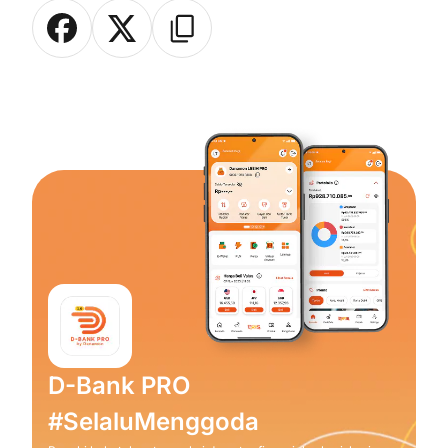
D-Bank PRO
#SelaluMenggoda