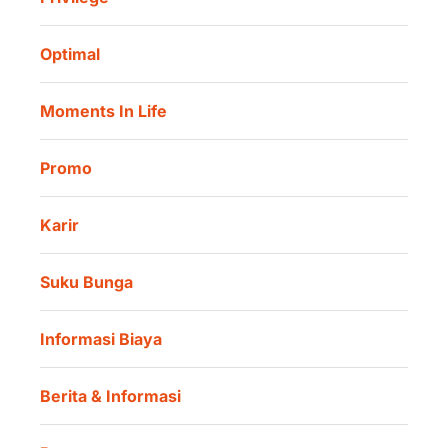
Informasi Investor
Danamon Cash Connect User Guidelines
Amalan Rutin
Tata Kelola
Danamon Digital Onboarding
Optimal
Lokasi Kami
Danamon Trade Connect
Moments In Life
Danamon QR Merchant
Promo
Karir
Suku Bunga
Informasi Biaya
Berita & Informasi