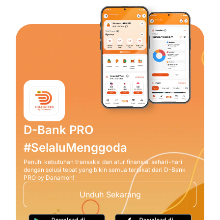
D-Bank PRO
#SelaluMenggoda
Penuhi kebutuhan transaksi dan atur finansial sehari-hari
dengan solusi tepat yang bikin semua terpikat dari D-Bank
PRO by Danamon!
Unduh Sekarang