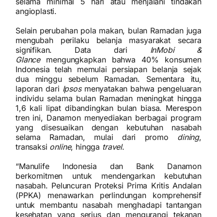
selama minimal 5 hari atau menjalani tindakan
angioplasti.
Selain perubahan pola makan, bulan Ramadan juga
mengubah perilaku belanja masyarakat secara
signifikan. Data dari
InMobi &
Glance
mengungkapkan bahwa 40% konsumen
Indonesia telah memulai persiapan belanja sejak
dua minggu sebelum Ramadan. Sementara itu,
laporan dari
Ipsos
menyatakan bahwa pengeluaran
individu selama bulan Ramadan meningkat hingga
1,6 kali lipat dibandingkan bulan biasa. Merespon
tren ini, Danamon menyediakan berbagai program
yang disesuaikan dengan kebutuhan nasabah
selama Ramadan, mulai dari promo
dining
,
transaksi
online
, hingga
travel
.
“Manulife Indonesia dan Bank Danamon
berkomitmen untuk mendengarkan kebutuhan
nasabah. Peluncuran Proteksi Prima Kritis Andalan
(PPKA) menawarkan perlindungan komprehensif
untuk membantu nasabah menghadapi tantangan
kesehatan yang serius dan mengurangi tekanan