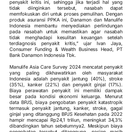
penyakit kritis ini, sehingga jika terjadi hal yang
tidak diinginkan tersebut, nasabah dapat
memfokuskan diri untuk proses pemulihan. Dengan
produk asuransi PPKA ini, Danamon dan Manulife
Indonesia membantu menyediakan perlindungan
pada nasabah untuk memastikan agar nasabah
tidak menghadapi kesulitan keuangan setelah
terdiagnosis penyakit kritis,” ujar Ivan Jaya,
Consumer Funding & Wealth Business Head, PT
Bank Danamon Indonesia Tbk.
Manulife Asia Care Survey 2024 mencatat penyakit
yang paling dikhawatirkan oleh masyarakat
Indonesia adalah penyakit jantung (40%), stroke
(35%), kanker (22%) dan penyakit ginjal (17%).
Biaya perawatan penyakit ini memiliki dampak
besar pada kondisi ekonomi keluarga. Menurut
data BPJS, biaya pengobatan penyakit katastropik
termasuk penyakit jantung, kanker, stroke, gagal
ginjal yang ditanggung BPJS Kesehatan pada 2022
hampir mencapai Rp24,1 triliun, meningkat 34,3%
dibandingkan tahun sebelumnya2. Meskipun biaya
pengobatan tersebut ditanggung, pasien masih