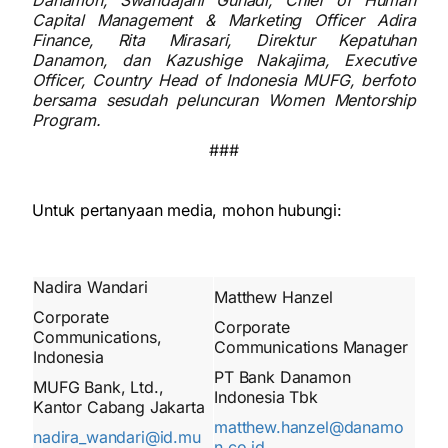
Danamon,
Swandajani Gunadi
, Chief of Human
Capital Management & Marketing Officer Adira
Finance,
Rita Mirasari
, Direktur Kepatuhan
Danamon, dan
Kazushige Nakajima
, Executive
Officer, Country Head of Indonesia MUFG, berfoto
bersama sesudah peluncuran Women Mentorship
Program.
###
Untuk pertanyaan media, mohon hubungi:
Nadira Wandari
Matthew Hanzel
Corporate
Corporate
Communications,
Communications Manager
Indonesia
PT Bank Danamon
MUFG Bank, Ltd.,
Indonesia Tbk
Kantor Cabang Jakarta
matthew.hanzel@danamo
nadira_wandari@id.mu
n.co.id