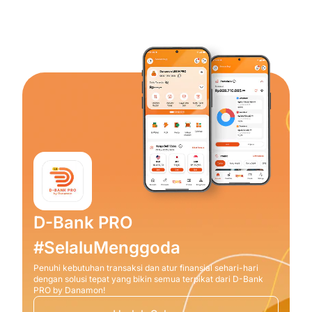
D-Bank PRO
#SelaluMenggoda
Penuhi kebutuhan transaksi dan atur finansial sehari-hari
dengan solusi tepat yang bikin semua terpikat dari D-Bank
PRO by Danamon!