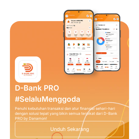
D-Bank PRO
#SelaluMenggoda
Penuhi kebutuhan transaksi dan atur finansial sehari-hari
dengan solusi tepat yang bikin semua terpikat dari D-Bank
PRO by Danamon!
Unduh Sekarang