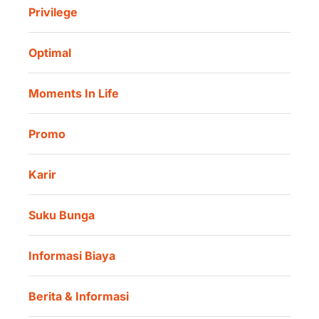
Asuransi Jiwa Syariah
Privilege
Informasi Investor
Danamon Cash Connect User Guidelines
Amalan Rutin
Tata Kelola
Danamon Digital Onboarding
Optimal
Lokasi Kami
Danamon Trade Connect
Moments In Life
Danamon QR Merchant
Promo
Karir
Suku Bunga
Informasi Biaya
Berita & Informasi