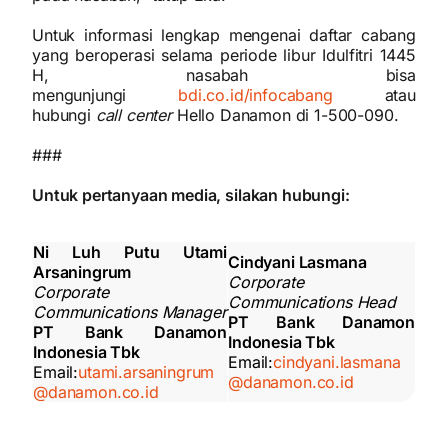
Untuk informasi lengkap mengenai daftar cabang
yang beroperasi selama periode libur Idulfitri 1445
H, nasabah bisa
mengunjungi
bdi.co.id/infocabang
atau
hubungi
call center
Hello Danamon di 1-500-090.
###
Untuk pertanyaan media, silakan hubungi:
Ni Luh Putu Utami
Cindyani Lasmana
Arsaningrum
Corporate
Corporate
Communications Head
Communications Manager
PT Bank Danamon
PT Bank Danamon
Indonesia Tbk
Indonesia Tbk
Email:
cindyani.lasmana
Email:
utami.arsaningrum
@danamon.co.id
@danamon.co.id