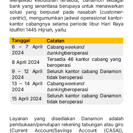
Menjawab kebutuhan tersebut, Danamon sebagai
bank yang senantiasa berupaya untuk menawarkan
solusi yang berpusat pada nasabah (
customer-
centric
), mengumumkan jadwal operasional kantor-
kantor cabangnya selama periode libur Hari Raya
Idulfitri 1445 Hijriah, yaitu:
Tanggal
Catatan
6 – 7 April
Cabang
weekend
2024
banking
beroperasi
Tersedia 46 kantor cabang yang
8 April 2024
beroperasi
9 – 12 April
Seluruh kantor cabang Danamon
2024
tidak beroperasi
13 – 14 April
Cabang
weekend
2024
banking
beroperasi
Seluruh kantor cabang Danamon
15 April 2024
tidak beroperasi
Layanan yang disediakan Danamon adalah
pembukaan/penutupan rekening tabungan atau giro
(Current Account/Savings Account (CASA)),