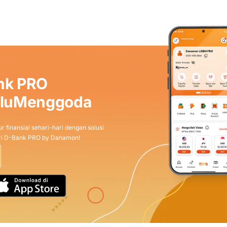
nk PRO
aluMenggoda
r finansial sehari-hari dengan solusi
dari D-Bank PRO by Danamon!