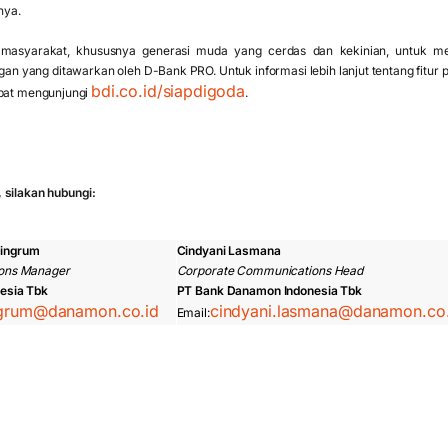
rnya.
asyarakat, khususnya generasi muda yang cerdas dan kekinian, untuk m
n yang ditawarkan oleh D-Bank PRO. Untuk informasi lebih lanjut tentang fit
bdi.co.id/siapdigoda
apat mengunjungi
.
 silakan hubungi:
ningrum
Cindyani Lasmana
ons Manager
Corporate Communications Head
esia Tbk
PT Bank Danamon Indonesia Tbk
ngrum@danamon.co.id
cindyani.lasmana@danamon.co.
Email: