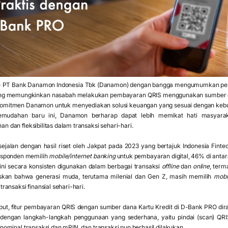
-
PT Bank Danamon Indonesia Tbk (Danamon) dengan bangga mengumumkan pelunc
 memungkinkan nasabah melakukan pembayaran QRIS menggunakan sumber dana
komitmen Danamon untuk menyediakan solusi keuangan yang sesuai dengan kebu
kemudahan baru ini, Danamon berharap dapat lebih memikat hati masyara
dan fleksibilitas dalam transaksi sehari-hari.
jalan dengan hasil riset oleh Jakpat pada 2023 yang bertajuk Indonesia Finte
esponden memilih
mobile/internet banking
untuk pembayaran digital, 46% di antara
ini secara konsisten digunakan dalam berbagai transaksi
offline
dan
online
, term
askan bahwa generasi muda, terutama milenial dan Gen Z, masih memilih
mobi
ansaksi finansial sehari-hari.
ebut, fitur pembayaran QRIS dengan sumber dana Kartu Kredit di D-Bank PRO 
 dengan langkah-langkah penggunaan yang sederhana, yaitu pindai (scan) QRIS
ominal transaksi dan mPIN, dan transaksi pun berhasil dilakukan.