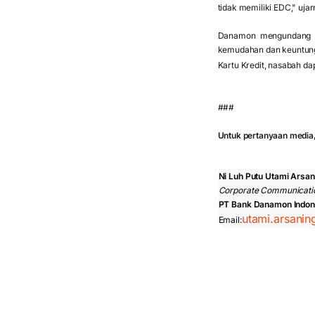
tidak memiliki EDC," uja
Danamon mengundang m
kemudahan dan keuntunga
Kartu Kredit, nasabah d
###
Untuk pertanyaan media,
Ni Luh Putu Utami Arsa
Corporate Communicati
PT Bank Danamon Indon
utami.arsani
Email: