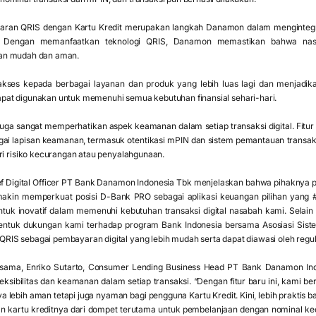
yaran QRIS dengan Kartu Kredit merupakan langkah Danamon dalam menginteg
as. Dengan memanfaatkan teknologi QRIS, Danamon memastikan bahwa nas
an mudah dan aman.
kses kepada berbagai layanan dan produk yang lebih luas lagi dan menjadik
at digunakan untuk memenuhi semua kebutuhan finansial sehari-hari.
 juga sangat memperhatikan aspek keamanan dalam setiap transaksi digital. Fitu
gai lapisan keamanan, termasuk otentikasi mPIN dan sistem pemantauan transa
ri risiko kecurangan atau penyalahgunaan.
f Digital Officer PT Bank Danamon Indonesia Tbk menjelaskan bahwa pihaknya 
emakin memperkuat posisi D-Bank PRO sebagai aplikasi keuangan pilihan yang
tuk inovatif dalam memenuhi kebutuhan transaksi digital nasabah kami. Selain 
entuk dukungan kami terhadap program Bank Indonesia bersama Asosiasi Sist
S sebagai pembayaran digital yang lebih mudah serta dapat diawasi oleh regulat
sama, Enriko Sutarto, Consumer Lending Business Head PT Bank Danamon 
ksibilitas dan keamanan dalam setiap transaksi. “Dengan fitur baru ini, kami
ya lebih aman tetapi juga nyaman bagi pengguna Kartu Kredit. Kini, lebih praktis
n kartu kreditnya dari dompet terutama untuk pembelanjaan dengan nominal kec