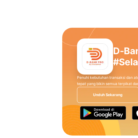
D-Ba
#Sel
Penuhi kebutuhan transaksi dan atu
tepat yang bikin semua terpikat 
Unduh Sekarang