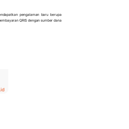
endapatkan pengalaman baru berupa
ur pembayaran QRIS dengan sumber dana
id