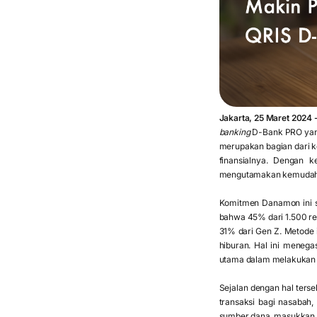
Jakarta, 25 Maret 2024 
banking
D-Bank PRO yang
merupakan bagian dari 
finansialnya. Dengan 
mengutamakan kemudahan 
Komitmen Danamon ini se
bahwa 45% dari 1.500 r
31% dari Gen Z. Metode 
hiburan. Hal ini meneg
utama dalam melakukan tr
Sejalan dengan hal ters
transaksi bagi nasabah,
sumber dana, masukkan n