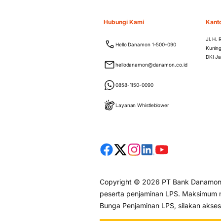
Hubungi Kami
Kant
Jl. H.
Hello Danamon 1-500-090
Kuning
DKI Ja
hellodanamon@danamon.co.id
0858-1150-0090
Layanan Whistleblower
Copyright © 2026 PT Bank Danamon I
peserta penjaminan LPS. Maksimum ni
Bunga Penjaminan LPS, silakan akse