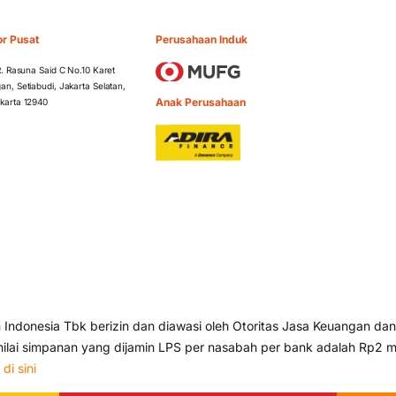
or Pusat
Perusahaan Induk
 R. Rasuna Said C No.10 Karet
an, Setiabudi, Jakarta Selatan,
Anak Perusahaan
karta 12940
ndonesia Tbk berizin dan diawasi oleh Otoritas Jasa Keuangan dan
lai simpanan yang dijamin LPS per nasabah per bank adalah Rp2 mi
s
di sini