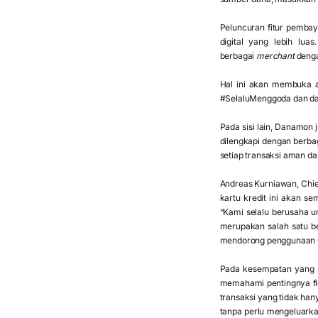
Peluncuran fitur pemba
digital yang lebih lu
berbagai
merchant
deng
Hal ini akan membuka a
#SelaluMenggoda dan dap
Pada sisi lain, Danamon
dilengkapi dengan berba
setiap transaksi aman da
Andreas Kurniawan, Chie
kartu kredit ini akan s
“Kami selalu berusaha un
merupakan salah satu b
mendorong penggunaan QRI
Pada kesempatan yang 
memahami pentingnya fle
transaksi yang tidak han
tanpa perlu mengeluarka