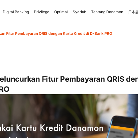
Digital Banking
Privilege
Optimal
Syariah
Tentang Danamon
日本語
n Fitur Pembayaran QRIS dengan Kartu Kredit di D-Bank PRO
luncurkan Fitur Pembayaran QRIS den
PRO