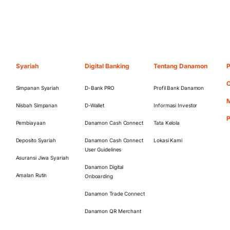
Syariah
Digital Banking
Tentang Danamon
P
O
Simpanan Syariah
D-Bank PRO
Profil Bank Danamon
M
Nisbah Simpanan
D-Wallet
Informasi Investor
Pembiayaan
Danamon Cash Connect
Tata Kelola
Deposito Syariah
Danamon Cash Connect
Lokasi Kami
User Guidelines
Asuransi Jiwa Syariah
Danamon Digital
Amalan Rutin
Onboarding
Danamon Trade Connect
Danamon QR Merchant