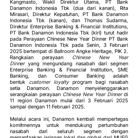
Kangmasto, Wakil Direktur Utama, PT Bank
Danamon Indonesia Tbk (dua dari kanan), Rita
Mirasari, Direktur Kepatuhan, PT Bank Danamon
Indonesia Tbk (kanan), dan Thomas Sudarma,
Direktur Enterprise Banking & Financial Institutions,
PT Bank Danamon Indonesia Tbk (kiri) turut hadir
pada Perayaan Chinese New Year Dinner PT Bank
Danamon Indonesia Tbk pada Senin, 3 Februari
2025 bertempat di Ballroom Angke Heritage, PIK 2.
Rangkaian perayaan
Chinese New Year
Dinner
yang mengundang nasabah dari segmen
Enterprise Banking & Financial Institution, SME
Banking, dan Consumer Banking adalah
bentuk
customer loyalty
program bagi nasabah
setia Danamon. Danamon menyelenggarakan
serangkaian perayaan
Chinese New Year Dinner
di
11 region Danamon mulai dari 3 Februari 2025
sampai dengan 11 Februari 2025.
Melalui acara ini, Danamon kembali mempertegas
komitmennya untuk mendukung pertumbuhan
nasabah dari seluruh segmen dengan
memanfaakan jaringan lokal dan global dari MUFG