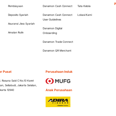
Pembiayaan
Danamon Cash Connect
Tata Kelola
Deposito Syariah
Danamon Cash Connect
Lokasi Kami
User Guidelines
Asuransi Jiwa Syariah
Danamon Digital
Amalan Rutin
Onboarding
Danamon Trade Connect
Danamon QR Merchant
or Pusat
Perusahaan Induk
 R. Rasuna Said C No.10 Karet
an, Setiabudi, Jakarta Selatan,
Anak Perusahaan
karta 12940