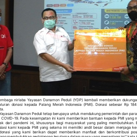
embaga nirlaba Yayasan Danamon Peduli (YDP) kembali memberikan dukung
luran donasi kepada Palang Merah Indonesia (PMI). Donasi sebesar Rp 184
ta.
, Yayasan Danamon Peduli tetap berupaya untuk mendukung pemerintah dan par
 COVID-19. Pada kesempatan ini kami memberikan bantuan kepada PMI yang m
k dari pandemi ini, khususnya bagi masyarakat yang paling membutuhkan. B
iasi kami kepada PMI yang selama ini memiliki andil besar dalam menjaga k
donasi yang kami berikan dapat memberikan manfaat dan berkontribusi posi
ng membutuhkan pertolongan terutama dalam masa yang menantang ini,” kata A