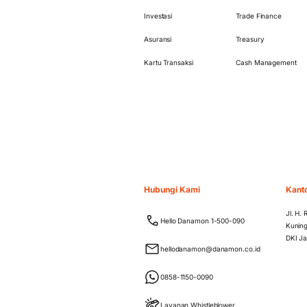
Investasi
Trade Finance
Asuransi
Treasury
Kartu Transaksi
Cash Management
Hubungi Kami
Kant
Jl. H.
Hello Danamon 1-500-090
Kuning
DKI Ja
hellodanamon@danamon.co.id
0858-1150-0090
Layanan Whistleblower