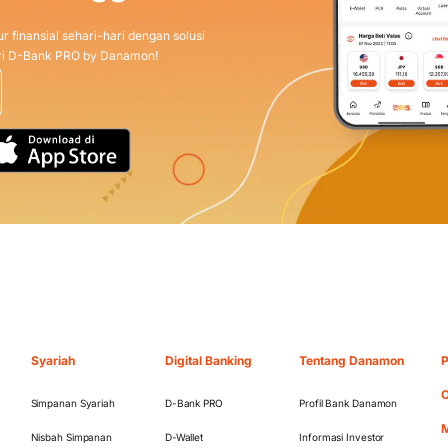
r finansial sehari-hari dengan solusi
dari D-Bank PRO by Danamon!
Syariah
Digital Banking
Tentang Danamon
P
O
Simpanan Syariah
D-Bank PRO
Profil Bank Danamon
M
Nisbah Simpanan
D-Wallet
Informasi Investor