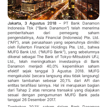
Jakarta, 3 Agustus 2018
– PT Bank Danamon
Indonesia Tbk (“Bank Danamon”) telah menerima
pemberitahuan dari pemegang saham
pengendalinya, Asia Financial (Indonesia) Pte. Ltd.
(“AFI”), anak perusahaan yang sepenuhnya dimiliki
oleh Fullerton Financial Holdings Pte. Ltd., bahwa
MUFG Bank Ltd. (“MUFG Bank”), yang sebelumnya
dikenal sebagai The Bank of Tokyo-Mitsubishi UFJ,
Ltd., telah meningkatkan investasinya di Bank
Danamon menjadi 40,0% kepemilikan saham
efektif sejak tanggal 3 Agustus 2018. MUFG
mengakuisisi (secara langsung atau tidak langsung)
saham tambahan sebesar 20,1% dari AFI dan
entitas terafiliasi lainnya. Hal ini merupakan bagian
dari Tahap 2 atas rencana transaksi yang diajukan
sesuai dengan pengumuman MUFG Bank pada
tanggal 26 Desember 2017.
Tambahan 20,1% saham dalam Bank Danamon