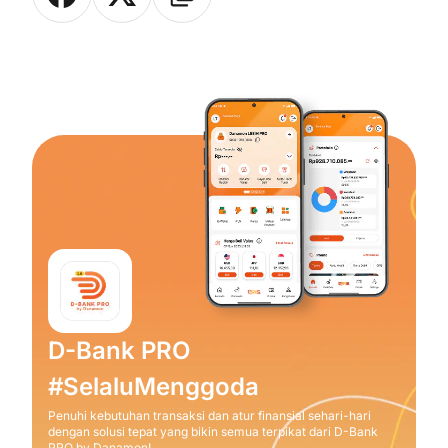
D-Bank PRO
#SelaluMenggoda
Penuhi kebutuhan transaksi dan atur finansial sehari-hari
dengan solusi tepat yang bikin semua terpikat dari D-Bank
PRO by Danamon!