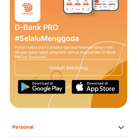
D-Bank PRO
#SelaluMenggoda
Penuhi kebutuhan transaksi dan atur finansial sehari-hari
dengan solusi tepat yang bikin semua terpikat dari D-Bank
PRO by Danamon!
Unduh Sekarang
Personal
Simpanan