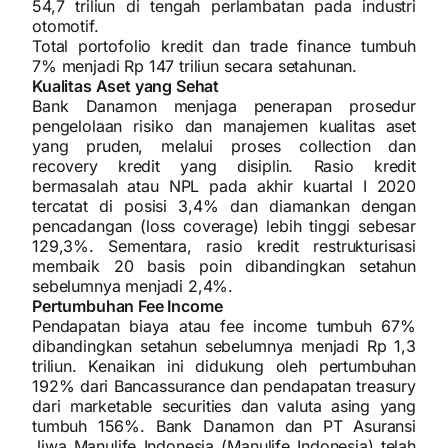
54,7 triliun di tengah perlambatan pada industri
otomotif.
Total portofolio kredit dan trade finance tumbuh
7% menjadi Rp 147 triliun secara setahunan.
Kualitas Aset yang Sehat
Bank Danamon menjaga penerapan prosedur
pengelolaan risiko dan manajemen kualitas aset
yang pruden, melalui proses collection dan
recovery kredit yang disiplin. Rasio kredit
bermasalah atau NPL pada akhir kuartal I 2020
tercatat di posisi 3,4% dan diamankan dengan
pencadangan (loss coverage) lebih tinggi sebesar
129,3%. Sementara, rasio kredit restrukturisasi
membaik 20 basis poin dibandingkan setahun
sebelumnya menjadi 2,4%.
Pertumbuhan Fee Income
Pendapatan biaya atau fee income tumbuh 67%
dibandingkan setahun sebelumnya menjadi Rp 1,3
triliun. Kenaikan ini didukung oleh pertumbuhan
192% dari Bancassurance dan pendapatan treasury
dari marketable securities dan valuta asing yang
tumbuh 156%. Bank Danamon dan PT Asuransi
Jiwa Manulife Indonesia (Manulife Indonesia) telah