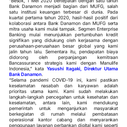
“Besok, 1 Mei 2020 bertepatan dengan satu tahun
Bank Danamon menjadi bagian dari MUFG, salah
satu institusi keuangan terbesar di dunia. Pada
kuartal pertama tahun 2020, hasil-hasil positif dari
kolaborasi antara Bank Danamon dan MUFG serta
mitra usaha kami mulai tampak. Segmen Enterprise
Banking mulai menunjukkan pertumbuhan kredit
signifikan yang didukung oleh kerjasama dengan
perusahaan-perusahaan besar global yang kami
jalin tahun lalu. Sementara itu, pendapatan biaya
didorong oleh perpanjangan kemitraan
Bancassurance strategis kami dengan Manulife
Indonesia,” kata
Yasushi Itagaki, Direktur Utama
Bank Danamon
.
“Selama pandemi COVID-19 ini, kami pastikan
keselamatan nasabah dan karyawan adalah
prioritas utama kami. Kami sudah melakukan
langkah-langkah pencegahan untuk kesehatan dan
keselamatan, antara lain, kami mendukung
pemerintah untuk menganjurkan masyarakat
berkegiatan di rumah melalui pembatasan
operasional kantor cabang dan menyarankan
penggunaan layanan perbankan digital kami seperti