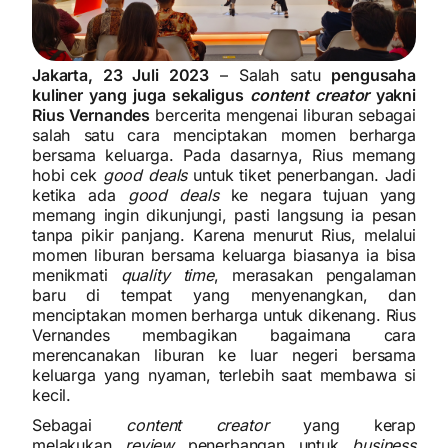
Jakarta, 23 Juli 2023
–
Salah satu
pengusaha
kuliner yang juga sekaligus
content creator
yakni
Rius Vernandes
bercerita mengenai liburan sebagai
salah satu cara menciptakan momen berharga
bersama keluarga. Pada dasarnya, Rius memang
hobi cek
good deals
untuk tiket penerbangan. Jadi
ketika ada
good deals
ke negara tujuan yang
memang ingin dikunjungi, pasti langsung ia pesan
tanpa pikir panjang. Karena menurut Rius, melalui
momen liburan bersama keluarga biasanya ia bisa
menikmati
quality time
, merasakan pengalaman
baru di tempat yang menyenangkan, dan
menciptakan momen berharga untuk dikenang. Rius
Vernandes membagikan bagaimana cara
merencanakan liburan ke luar negeri bersama
keluarga yang nyaman, terlebih saat membawa si
kecil.
Sebagai
content creator
yang kerap
melakukan
review
penerbangan untuk
business