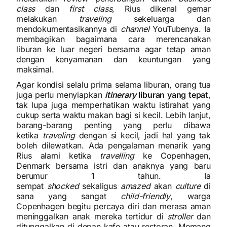
class
dan
first class
, Rius dikenal gemar
melakukan
traveling
sekeluarga dan
mendokumentasikannya di
channel
YouTubenya. Ia
membagikan bagaimana cara merencanakan
liburan ke luar negeri bersama agar tetap aman
dengan kenyamanan dan keuntungan yang
maksimal.
Agar kondisi selalu prima selama liburan, orang tua
juga perlu menyiapkan
itinerary
liburan yang tepat
,
tak lupa juga memperhatikan waktu istirahat yang
cukup serta waktu makan bagi si kecil. Lebih lanjut,
barang-barang penting yang perlu dibawa
ketika
traveling
dengan si kecil, jadi hal yang tak
boleh dilewatkan. Ada pengalaman menarik yang
Rius alami ketika
travelling
ke Copenhagen,
Denmark bersama istri dan anaknya yang baru
berumur 1 tahun. Ia
sempat
shocked
sekaligus
amazed
akan
culture
di
sana yang sangat
child-friendly
, warga
Copenhagen begitu percaya diri dan merasa aman
meninggalkan anak mereka tertidur di
stroller
dan
ditunggalkan di depan kafe atau restoran. Memang