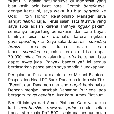
“Kartu ini adalah satu-satunya di Indonesia yang
bisa kasih poin buat hotel. Contoh
benefit
-nya,
dengan kartu ini, saya waktu itu bisa
upgrade
ke
Gold Hilton Honor. Relationship Manager saya
sangat
helpful
juga. Terus salah satu fiturnya yang
saya suka adalah karena limitnya
nggak
pakem,
semuanya tergantung pemakaian dan cara bayar.
Limitnya bisa naik otomatis karena ngikutin
gaya
spending
kita. Saya suka dapat dari
spending
bonus
, misalnya kalau dalam satu
tahun
spending
sejumlah tertentu bisa dapat
70.000
miles
. Terus kalau kita
refer
ke teman, bisa
dapet
miles
juga. Banyak banget ya? Ini semua
berdasarkan pengalaman saya sendiri,” ungkapnya.
Pengalaman Rius itu diamini oleh Meliani Biantoro,
Proposition Head PT Bank Danamon Indonesia Tbk.
“Benefit dari Danamon memang
nggak
habis-habis.
Dengan menjadi nasabah Danamon Privilege, ada
beragam
travel benefit
di luar kartu Amex Platinum.
Benefit lainnya dari Amex Platinum Card yaitu dua
kali
membership rewards point
untuk setiap
transaksi belanja Rp2.500, sehingga pengumpulan