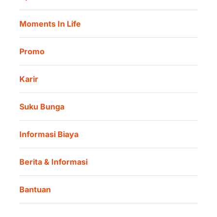
Lokasi Kami
Danamon Trade Connect
Moments In Life
Danamon QR Merchant
Promo
Karir
Suku Bunga
Informasi Biaya
Berita & Informasi
Bantuan