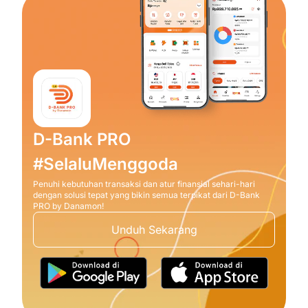
D-Bank PRO
#SelaluMenggoda
Penuhi kebutuhan transaksi dan atur finansial sehari-hari
dengan solusi tepat yang bikin semua terpikat dari D-Bank
PRO by Danamon!
Unduh Sekarang