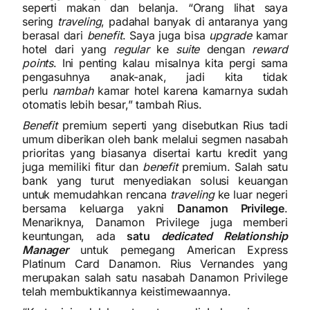
seperti makan dan belanja. “Orang lihat saya
sering
traveling
, padahal banyak di antaranya yang
berasal dari
benefit
. Saya juga bisa
upgrade
kamar
hotel dari yang
regular
ke
suite
dengan
reward
points
. Ini penting kalau misalnya kita pergi sama
pengasuhnya anak-anak, jadi kita tidak
perlu
nambah
kamar hotel karena kamarnya sudah
otomatis lebih besar,” tambah Rius.
Benefit
premium seperti yang disebutkan Rius tadi
umum diberikan oleh bank melalui segmen nasabah
prioritas yang biasanya disertai kartu kredit yang
juga memiliki fitur dan
benefit
premium. Salah satu
bank yang turut menyediakan solusi keuangan
untuk memudahkan rencana
traveling
ke luar negeri
bersama keluarga yakni
Danamon Privilege
.
Menariknya, Danamon Privilege juga memberi
keuntungan, ada
satu
dedicated Relationship
Manager
untuk pemegang American Express
Platinum Card Danamon. Rius Vernandes yang
merupakan salah satu nasabah Danamon Privilege
telah membuktikannya keistimewaannya.