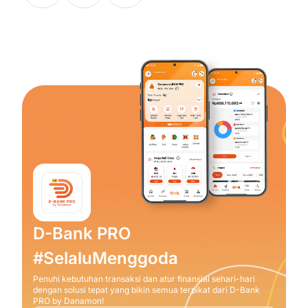
D-Bank PRO
#SelaluMenggoda
Penuhi kebutuhan transaksi dan atur finansial sehari-hari
dengan solusi tepat yang bikin semua terpikat dari D-Bank
PRO by Danamon!