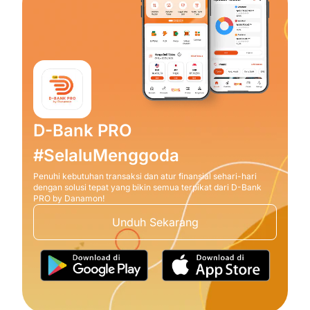
D-Bank PRO
#SelaluMenggoda
Penuhi kebutuhan transaksi dan atur finansial sehari-hari
dengan solusi tepat yang bikin semua terpikat dari D-Bank
PRO by Danamon!
Unduh Sekarang