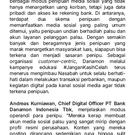
berbagai modus penipuan media sosial yang tidak
hanya menargetkan uang korban, tetapi juga data
pribadi dan akses ke rekening bank. Di antaranya,
terdapat dua skema penipuan dengan
memanfaatkan media sosial yang paling umum
ditemui, yaitu penipuan undian berhadiah palsu dan
akun layanan pelanggan palsu. Dengan semakin
banyak dan beragamnya jenis penipuan yang
marak menargetkan masyarakat luas, siapapun bisa
terkena dan menjadi sasaran penipu. Sebagai
organisasi
customer-centric
, Danamon melalui
kampanye edukasi #JanganKasihCelah terus
menerus mengimbau Nasabah untuk selalu berhati-
hati dalam melakukan transaksi perbankan, maupun
kegiatan digital pada kanal sosial media agar tidak
terkena penipuan.
Andreas Kurniawan, Chief Digital Officer PT Bank
Danamon Indonesia Tbk
, menjelaskan modus
operandi para penipu. "Mereka kerap membuat
akun media sosial palsu yang sangat mirip dengan
profil resmi perusahaan. Konten yang mereka
posting dirancang sedemikian rupa hingga sulit