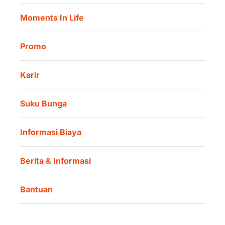
Danamon Trade Connect
Moments In Life
Danamon QR Merchant
Promo
Karir
Suku Bunga
Informasi Biaya
Berita & Informasi
Bantuan