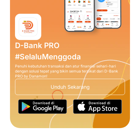
D-Bank PRO
#SelaluMenggoda
Penuhi kebutuhan transaksi dan atur finansial sehari-hari
dengan solusi tepat yang bikin semua terpikat dari D-Bank
PRO by Danamon!
Unduh Sekarang