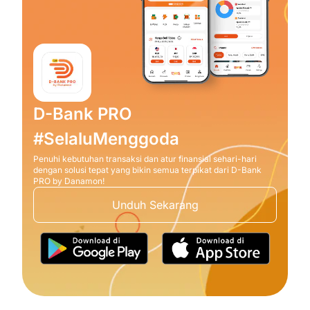
D-Bank PRO
#SelaluMenggoda
Penuhi kebutuhan transaksi dan atur finansial sehari-hari
dengan solusi tepat yang bikin semua terpikat dari D-Bank
PRO by Danamon!
Unduh Sekarang