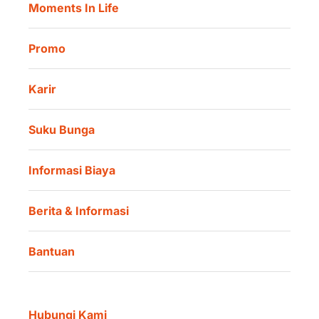
Moments In Life
Danamon QR Merchant
Promo
Karir
Suku Bunga
Informasi Biaya
Berita & Informasi
Bantuan
Hubungi Kami