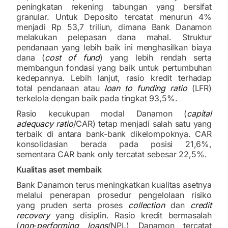
peningkatan rekening tabungan yang bersifat
granular. Untuk Deposito tercatat menurun 4%
menjadi Rp 53,7 triliun, dimana Bank Danamon
melakukan pelepasan dana mahal. Struktur
pendanaan yang lebih baik ini menghasilkan biaya
dana (
cost of fund
) yang lebih rendah serta
membangun fondasi yang baik untuk pertumbuhan
kedepannya. Lebih lanjut, rasio kredit terhadap
total pendanaan atau
loan to funding ratio
(LFR)
terkelola dengan baik pada tingkat 93,5%.
Rasio kecukupan modal Danamon (
capital
adequacy ratio
/CAR) tetap menjadi salah satu yang
terbaik di antara bank-bank dikelompoknya. CAR
konsolidasian berada pada posisi 21,6%,
sementara CAR bank only tercatat sebesar 22,5%.
Kualitas aset membaik
Bank Danamon terus meningkatkan kualitas asetnya
melalui penerapan prosedur pengelolaan risiko
yang pruden serta proses
collection
dan
credit
recovery
yang disiplin. Rasio kredit bermasalah
(
non
-
performing loans
/NPL) Danamon tercatat