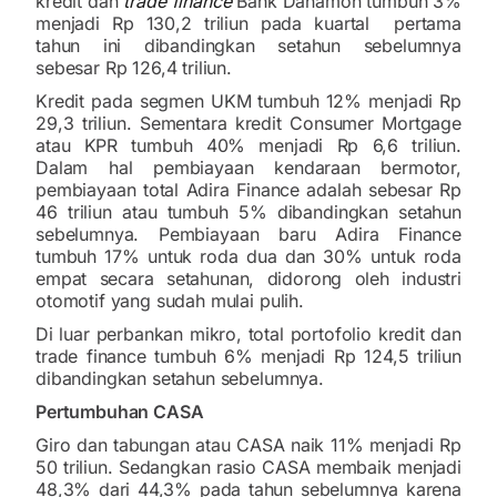
kredit dan
trade finance
Bank Danamon tumbuh 3%
menjadi Rp 130,2 triliun pada kuartal pertama
tahun ini dibandingkan setahun sebelumnya
sebesar Rp 126,4 triliun.
Kredit pada segmen UKM tumbuh 12% menjadi Rp
29,3 triliun. Sementara kredit Consumer Mortgage
atau KPR tumbuh 40% menjadi Rp 6,6 triliun.
Dalam hal pembiayaan kendaraan bermotor,
pembiayaan total Adira Finance adalah sebesar Rp
46 triliun atau tumbuh 5% dibandingkan setahun
sebelumnya. Pembiayaan baru Adira Finance
tumbuh 17% untuk roda dua dan 30% untuk roda
empat secara setahunan, didorong oleh industri
otomotif yang sudah mulai pulih.
Di luar perbankan mikro, total portofolio kredit dan
trade finance tumbuh 6% menjadi Rp 124,5 triliun
dibandingkan setahun sebelumnya.
Pertumbuhan CASA
Giro dan tabungan atau CASA naik 11% menjadi Rp
50 triliun. Sedangkan rasio CASA membaik menjadi
48,3% dari 44,3% pada tahun sebelumnya karena