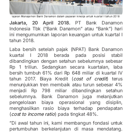
Jakarta, 20 April 2018.
PT Bank Danamon
Indonesia Tbk (“Bank Danamon” atau “Bank”) hari
ini mengumumkan laporan keuangan untuk kuartal I
tahun 2018.
Laba bersih setelah pajak (NPAT) Bank Danamon
kuartal I 2018 berada pada posisi stabil
dibandingkan dengan setahun sebelumnya sebesar
Rp 1 triliun. Sedangkan secara kuartalan, laba
bersih tumbuh 61% dari Rp 648 miliar di kuartal IV
tahun 2017. Biaya Kredit (
cost of credit
) terus
menunjukkan tren membaik atau turun sebesar 4%
menjadi Rp 798 miliar dibandingkan setahun
sebelumnya. Bank Danamon juga melanjutkan
pengelolaan biaya operasional yang disiplin,
menghasilkan rasio biaya terhadap pendapatan
(
cost to
income ratio
) pada tingkat 48%.
”Di awal tahun ini, kami membangun fondasi untuk
pertumbuhan berkelanjutan di masa mendatang.