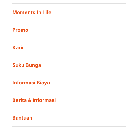
Danamon Trade Connect
Moments In Life
Danamon QR Merchant
Promo
Karir
Suku Bunga
Informasi Biaya
Berita & Informasi
Bantuan