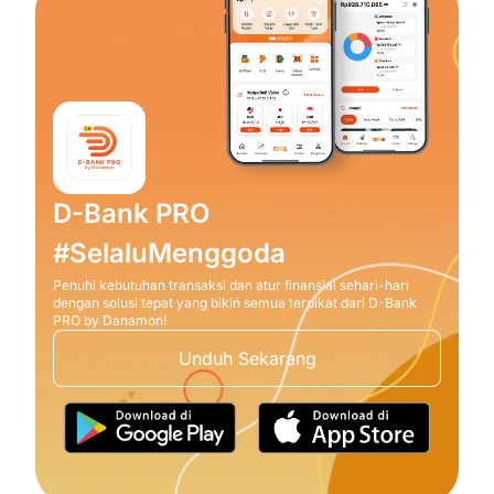
D-Bank PRO
#SelaluMenggoda
Penuhi kebutuhan transaksi dan atur finansial sehari-hari
dengan solusi tepat yang bikin semua terpikat dari D-Bank
PRO by Danamon!
Unduh Sekarang