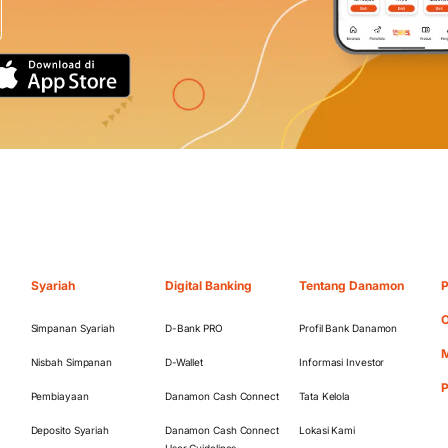
Syariah
Digital Banking
Tentang Danamon
P
O
Simpanan Syariah
D-Bank PRO
Profil Bank Danamon
M
Nisbah Simpanan
D-Wallet
Informasi Investor
Pembiayaan
Danamon Cash Connect
Tata Kelola
Deposito Syariah
Danamon Cash Connect
Lokasi Kami
User Guidelines