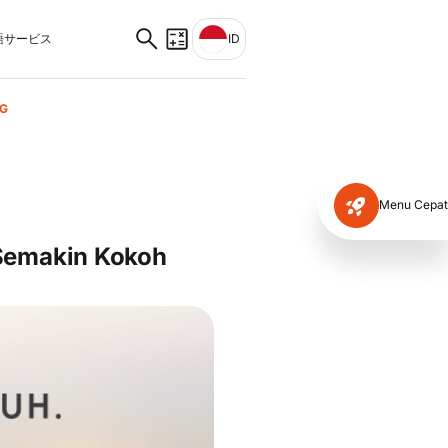
サービス
ID
FG
Menu Cepat
Semakin Kokoh