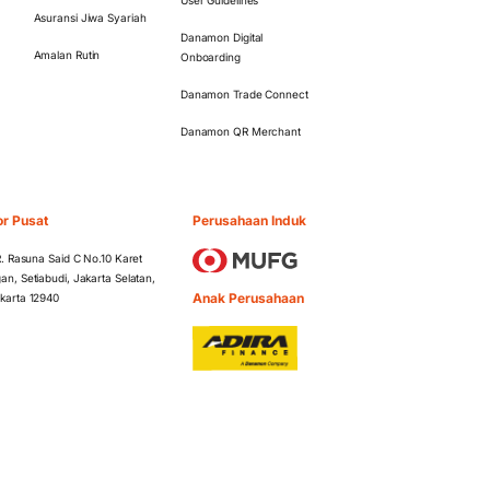
Asuransi Jiwa Syariah
Danamon Digital
Amalan Rutin
Onboarding
Danamon Trade Connect
Danamon QR Merchant
or Pusat
Perusahaan Induk
 R. Rasuna Said C No.10 Karet
an, Setiabudi, Jakarta Selatan,
Anak Perusahaan
karta 12940