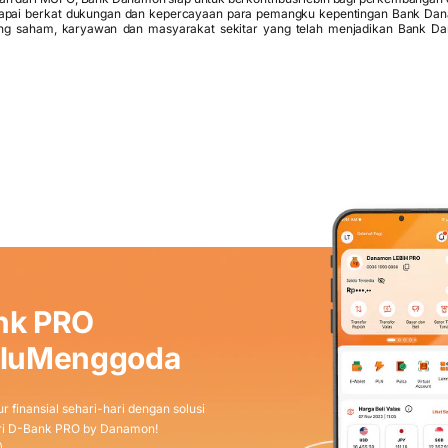
rcapai berkat dukungan dan kepercayaan para pemangku kepentingan Bank Dan
gang saham, karyawan dan masyarakat sekitar yang telah menjadikan Bank D
nk PRO
aluMenggoda
r finansial sehari-hari dengan solusi
dari D-Bank PRO by Danamon!