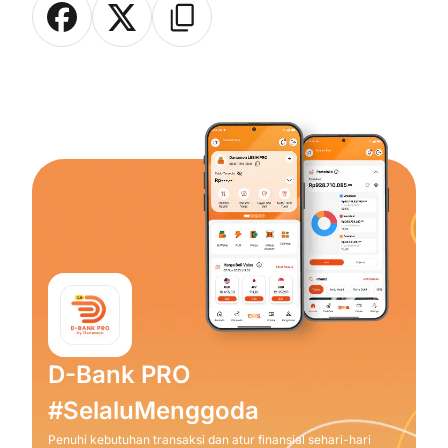
D-Bank PRO
#SelaluMenggoda
Penuhi kebutuhan transaksi dan atur finansial sehari-hari