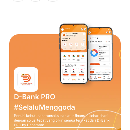
D-Bank PRO
#SelaluMenggoda
Penuhi kebutuhan transaksi dan atur finansial sehari-hari
dengan solusi tepat yang bikin semua terpikat dari D-Bank
PRO by Danamon!