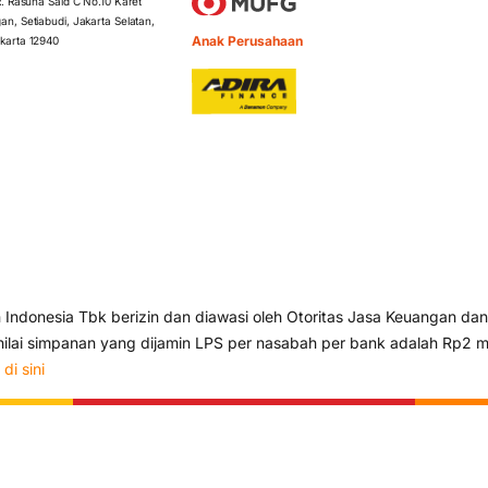
 R. Rasuna Said C No.10 Karet
an, Setiabudi, Jakarta Selatan,
Anak Perusahaan
karta 12940
ndonesia Tbk berizin dan diawasi oleh Otoritas Jasa Keuangan dan
lai simpanan yang dijamin LPS per nasabah per bank adalah Rp2 mi
s
di sini