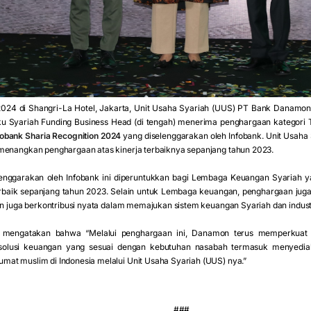
024 di Shangri-La Hotel, Jakarta, Unit Usaha Syariah (UUS) PT Bank Danamon 
aku Syariah Funding Business Head (di tengah) menerima penghargaan kategori 
fobank Sharia Recognition 2024
yang diselenggarakan oleh Infobank. Unit Usaha
menangkan penghargaan atas kinerja terbaiknya sepanjang tahun 2023.
nggarakan oleh Infobank ini diperuntukkan bagi Lembaga Keuangan Syariah yan
rbaik sepanjang tahun 2023. Selain untuk Lembaga keuangan, penghargaan juga
an juga berkontribusi nyata dalam memajukan sistem keuangan Syariah dan industr
ni mengatakan bahwa “Melalui penghargaan ini, Danamon terus memperkua
solusi keuangan yang sesuai dengan kebutuhan nasabah termasuk menyedia
at muslim di Indonesia melalui Unit Usaha Syariah (UUS) nya.”
###