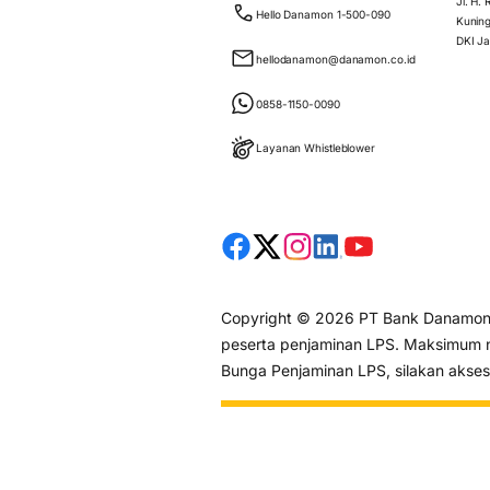
Jl. H.
Hello Danamon 1-500-090
Kuning
DKI Ja
hellodanamon@danamon.co.id
0858-1150-0090
Layanan Whistleblower
Copyright © 2026 PT Bank Danamon I
peserta penjaminan LPS. Maksimum ni
Bunga Penjaminan LPS, silakan akse