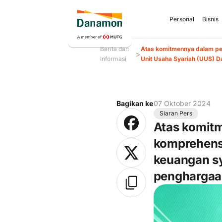
Personal
Bisnis
Berita dan
Atas komitmennya dalam pel
>
Informasi
Unit Usaha Syariah (UUS) 
Bagikan ke
07 Oktober 2024
Siaran Pers
Atas komit
komprehensi
keuangan s
penghargaan