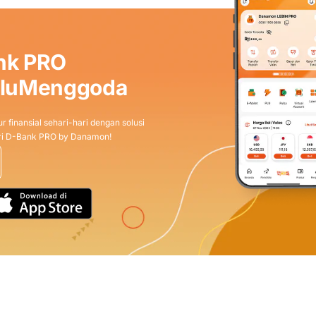
nk PRO
aluMenggoda
r finansial sehari-hari dengan solusi
dari D-Bank PRO by Danamon!