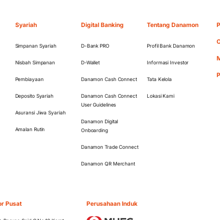
Syariah
Digital Banking
Tentang Danamon
P
O
Simpanan Syariah
D-Bank PRO
Profil Bank Danamon
M
Nisbah Simpanan
D-Wallet
Informasi Investor
Pembiayaan
Danamon Cash Connect
Tata Kelola
Deposito Syariah
Danamon Cash Connect
Lokasi Kami
User Guidelines
Asuransi Jiwa Syariah
Danamon Digital
Amalan Rutin
Onboarding
Danamon Trade Connect
Danamon QR Merchant
or Pusat
Perusahaan Induk