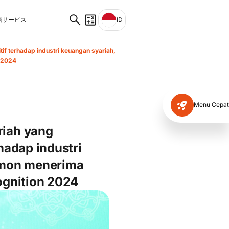
サービス
ID
f terhadap industri keuangan syariah,
n 2024
Menu Cepat
riah yang
hadap industri
amon menerima
ognition 2024