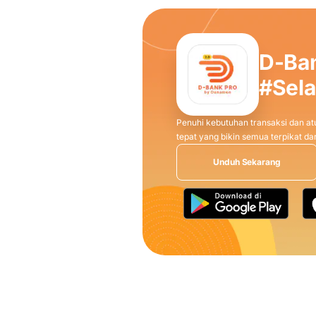
D-Ba
#Sel
Penuhi kebutuhan transaksi dan atu
tepat yang bikin semua terpikat 
Unduh Sekarang