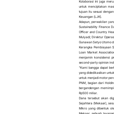
Kolaborasi ini juga me
untuk menciptakan mas
tujuan itu sesuai deng
Keuangan (LJK).
Adapun, perwakilan yang
Sustainability Finance 
Officer and Country Hea
Mulyadi; Direktur Operas
Gunawan Setyo Utomo da
Kerangka Pembiayaan Sos
Loan Market Association
menjamin konsistensi p
second-party opinion in
"Kami bangga dapat ber
yang didedikasikan unt
untuk menjadi motor per
PNM, bagian dari Holdi
bergandengan memimpin 
Rp500 miliar.
Dana tersebut akan di
Sejahtera (Mekaar), ses
Mikro yang dibentuk o
Mekaar, sebuah layana