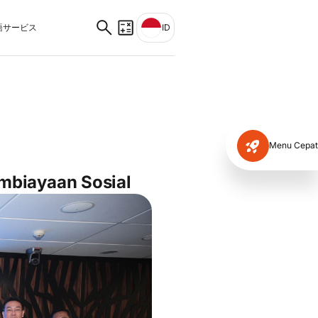
サービス
ID
Menu Cepat
biayaan Sosial