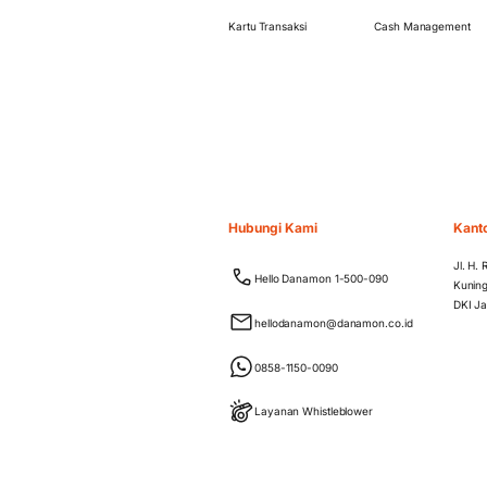
Kartu Transaksi
Cash Management
Hubungi Kami
Kant
Jl. H.
Hello Danamon 1-500-090
Kuning
DKI Ja
hellodanamon@danamon.co.id
0858-1150-0090
Layanan Whistleblower