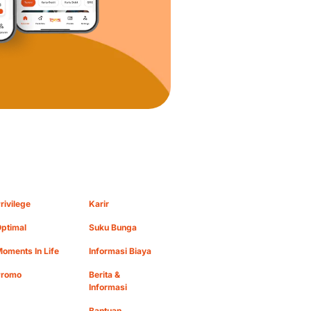
rivilege
Karir
ptimal
Suku Bunga
oments In Life
Informasi Biaya
Promo
Berita &
Informasi
Bantuan