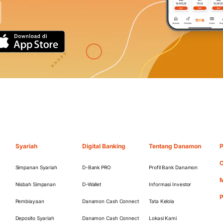
Syariah
Digital Banking
Tentang Danamon
P
O
Simpanan Syariah
D-Bank PRO
Profil Bank Danamon
M
Nisbah Simpanan
D-Wallet
Informasi Investor
Pembiayaan
Danamon Cash Connect
Tata Kelola
Deposito Syariah
Danamon Cash Connect
Lokasi Kami