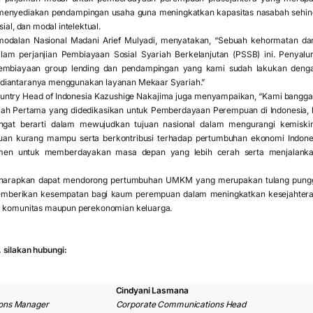
enyediakan pendampingan usaha guna meningkatkan kapasitas nasabah sehin
sial, dan modal intelektual.
modalan Nasional Madani Arief Mulyadi, menyatakan, “Sebuah kehormatan 
lam perjanjian Pembiayaan Sosial Syariah Berkelanjutan (PSSB) ini. Penyalu
pembiayaan group lending dan pendampingan yang kami sudah lakukan deng
diantaranya menggunakan layanan Mekaar Syariah.”
ountry Head of Indonesia Kazushige Nakajima juga menyampaikan, “Kami bangga d
iah Pertama yang didedikasikan untuk Pemberdayaan Perempuan di Indonesia
ngat berarti dalam mewujudkan tujuan nasional dalam mengurangi kemiskin
an kurang mampu serta berkontribusi terhadap pertumbuhan ekonomi Indonesia
en untuk memberdayakan masa depan yang lebih cerah serta menjalanka
diharapkan dapat mendorong pertumbuhan UMKM yang merupakan tulang pungg
emberikan kesempatan bagi kaum perempuan dalam meningkatkan kesejahtera
m komunitas maupun perekonomian keluarga.
 silakan hubungi:
Cindyani Lasmana
ons Manager
Corporate Communications Head