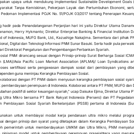
rupakan upaya untuk mendukung implementasi Sustainable Development Goals (
yarakat Tanpa Kemiskinan, Pekerjaan Layak dan Pertumbuhan Ekonomi, ser
an Pedoman Implementasi POJK No. 51/POJK 03/2017 tentang Penerapan Keuan
 hadir pada Penandatanganan Perjanjian hari ini yaitu Direktur Utama Danamo
Danamon, Herry Hykmanto; Direktur Enterprise Banking & Financial Institutio
d of Indonesia, MUFG Bank, Ltd., Kazushige Nakajima. Sementara dari pihak P
ional, Digital dan Teknologi Informasi PNM Sunar Basuki. Serta hadir pula perwak
ri Direktorat Pengaturan dan Pengembangan Perbankan Syariah.
ial PNM dirancang sesuai dengan Prinsip-prinsip Surat Berharga Sosial ICMA 
 (LMA)/Asia Pacific Loan Market Association (APLMA)/ Loan Syndications and
roses sertifikasi serta pengawasan dampak sosial dari pembiayaan yang di
dependen guna meninjau Kerangka Pembiayaan Sosial.
kolaborasi dengan PT PNM dalam menyusun kerangka pembiayaan sosial syariah
uk pemberdayaan perempuan di Indonesia. Kolaborasi antara PT PNM, MUFG d
ubahan positif di sektor keuangan syariah," ucap Daisuke Ejima, Direktur Utama
ng Ultra Mikro bersama PT Bank Rakyat Indonesia (Persero) dan PT Pegadaian
Pembiayaan Sosial Syariah Berkelanjutan (PSSB) pertama di Indonesia (Susta
gunakan untuk membiayai modal kerja pendanaan ultra mikro melalui pro
uai dengan prinsip dan syarat yang ditetapkan dalam Kerangka Pembiayaan Sosi
leh pemerintah untuk memberdayakan UMKM dan Ultra Mikro, PNM menyalurka
n pinjaman modal untuk pemberdayaan perempuan prasejahtera yang merupaka