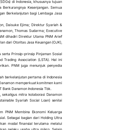
SDGs) di Indonesia, khususnya tujuan
ta Berkurangnya Kesenjangan. Semua
gan Berkelanjutan bagi Lembaga Jasa
n, Daisuke Ejima; Direktur Syariah &
n Danamon, Thomas Sudarma; Executive
NM dihadiri Direktur Utama PNM Arief
ilan dari Otoritas Jasa Keuangan (OJK),
serta Prinsip-prinsip Pinjaman Sosial
 Trading Association (LSTA). Hal ini
berikan. PNM juga menunjuk penyedia
 berkelanjutan pertama di Indonesia
an Danamon memperkuat komitmen kami
 PT Bank Danamon Indonesia Tbk.
, sekaligus mitra kolaborasi Danamon
inable Syariah Social Loan) senilai
gram PNM Membina Ekonomi Keluarga
al. Sebagai bagian dari Holding Ultra
n modal finansial terutama melalui
n pelaku usaha ultra mikro. Selain