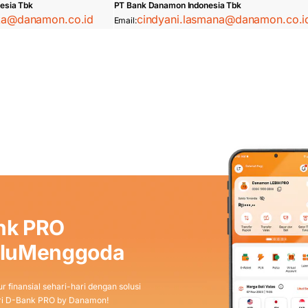
esia Tbk
PT Bank Danamon Indonesia Tbk
ska@danamon.co.id
cindyani.lasmana@danamon.co.i
Email:
nk PRO
aluMenggoda
r finansial sehari-hari dengan solusi
dari D-Bank PRO by Danamon!