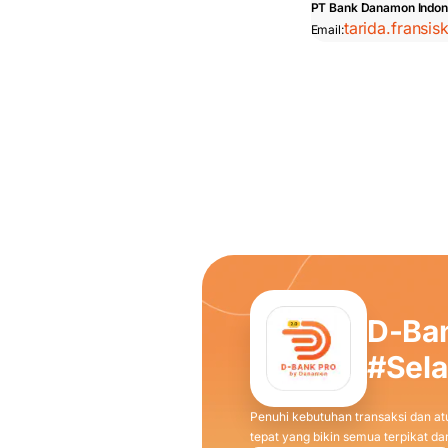
PT Bank Danamon Indon
tarida.fransi
Email:
D-Ba
#Sel
Penuhi kebutuhan transaksi dan atu
tepat yang bikin semua terpikat 