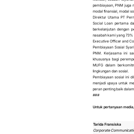
pembiayaan, PNM juga m
modal finansial, modal so
Direktur Utama PT Per
Social Loan pertama da
berkelanjutan dengan 
nasabah kami yang 73% 
Executive Officer and C
Pembiayaan Sosial Syar
PNM. Kerjasama ini sa
khususnya bagi perempu
MUFG dalam berkomitm
lingkungan dan sosial.
Pembiayaan sosial ini 
menjadi upaya untuk m
peran penting baik dala
###
Untuk pertanyaan media,
Tarida Fransiska
Corporate Communicati