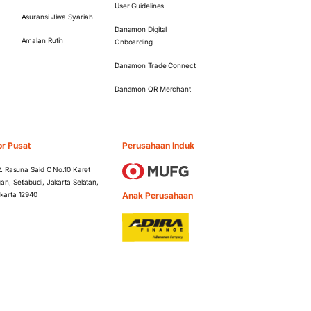
User Guidelines
Asuransi Jiwa Syariah
Danamon Digital
Amalan Rutin
Onboarding
Danamon Trade Connect
Danamon QR Merchant
or Pusat
Perusahaan Induk
 R. Rasuna Said C No.10 Karet
an, Setiabudi, Jakarta Selatan,
Anak Perusahaan
karta 12940